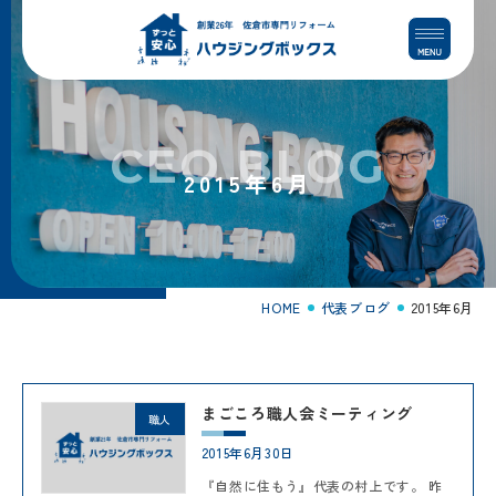
コ
ナ
ン
ビ
テ
ゲ
ン
ー
ツ
シ
へ
ョ
CEO BLOG
ス
ン
2015年6月
キ
に
ッ
移
プ
動
HOME
代表ブログ
2015年6月
まごころ職人会ミーティング
職人
2015年6月30日
『自然に住もう』代表の村上です。 昨