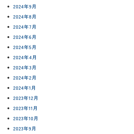
について
お客様の
2024年9月
バスルー
ム
声
2024年8月
リフォー
来
ムの流れ
洗面化粧
2024年7月
店
NEWS＆
台
予
ブログ
保証/
2024年6月
約
アフター
トイレ
2024年5月
フォロー
社長ブロ
外壁・屋
2024年4月
グ
支払い方
根塗装
メ
2024年3月
法
ー
について
LDK リフ
『ずっと
ル
2024年2月
ォーム
安心』通
で
Q&A
2024年1月
信
相
増改築・
2023年12月
談
減築・
会社情報
リノベー
コラム
2023年11月
ション
会社概要
2023年10月
イ
修繕・小
ベ
スタッフ
2023年9月
工事
紹介
ン