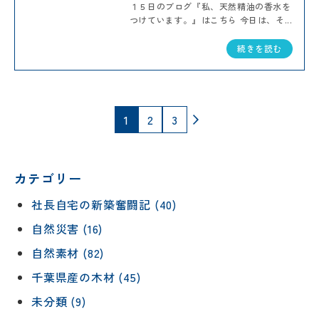
１５日のブログ『私、天然精油の香水を
つけています。』はこちら 今日は、そ...
続きを読む
投
固
固
固
1
2
3
稿
定
定
定
の
ペ
ペ
ペ
ペ
ー
ー
ー
カテゴリー
ー
ジ
ジ
ジ
ジ
社長自宅の新築奮闘記 (40)
送
自然災害 (16)
り
自然素材 (82)
千葉県産の木材 (45)
未分類 (9)