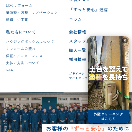
LDK リフォーム
『ずっと安心』通信
増改築・減築・リノベーション
コラム
修繕・小工事
私たちについて
会社情報
スタッフ紹介
ハウジングボックスについて
リフォームの流れ
職人一覧
保証/ アフターフォロー
採用情報
支払い方法について
Q&A
プライバシーポリシー
サイトマップ
© 2026 Housing-box Inc.
外壁クリーニング
はこちら
お客様の
『ずっと安心』
のために