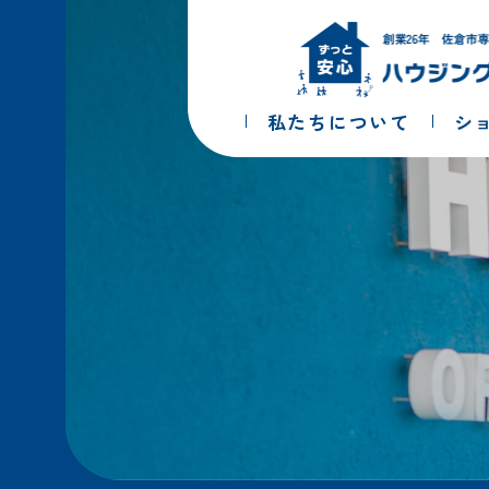
コ
ナ
ン
ビ
テ
ゲ
ン
ー
ツ
シ
私たちについて
シ
へ
ョ
ス
ン
キ
に
ッ
移
プ
動