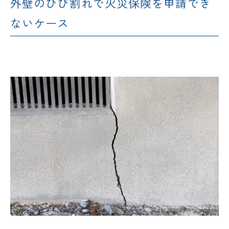
外壁のひび割れで火災保険を申請でき
来
ムの流れ
洗面化粧
店
NEWS＆
台
ないケース
予
ブログ
保証/
約
アフター
トイレ
フォロー
社長ブロ
外壁・屋
グ
支払い方
根塗装
メ
法
ー
について
LDK リフ
『ずっと
ル
ォーム
安心』通
で
Q&A
信
相
増改築・
談
減築・
会社情報
リノベー
コラム
ション
会社概要
イ
修繕・小
ベ
スタッフ
工事
紹介
ン
ト
職人一覧
予