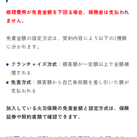
修理費用が免責金額を下回る場合、保険金は支払われ
ません
。
免責金額の設定方式は、契約内容により以下の2種類
に分かれます。
フランチャイズ方式
：損害額が一定額以上で全額補
償される
免責方式
：損害額から自己負担額を差し引いた額が
リフォー
イベント
私たちに
相
支払われる
ムメニュ
情報
ついて
談
ー
会
ハウジン
施工事例
加入している火災保険の免責金額と設定方式は、保険
予
グボック
キッチン
証券や契約書類で確認できます
。
ス
約
について
お客様の
バスルー
ム
声
リフォー