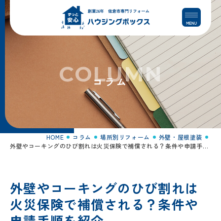
コ
ナ
ン
ビ
テ
ゲ
ン
ー
ツ
シ
へ
ョ
COLUMN
ス
ン
コラム
キ
に
ッ
移
プ
動
HOME
コラム
場所別リフォーム
外壁・屋根塗装
外壁やコーキングのひび割れは火災保険で補償される？条件や申請手順を紹介
外壁やコーキングのひび割れは
火災保険で補償される？条件や
申請手順を紹介