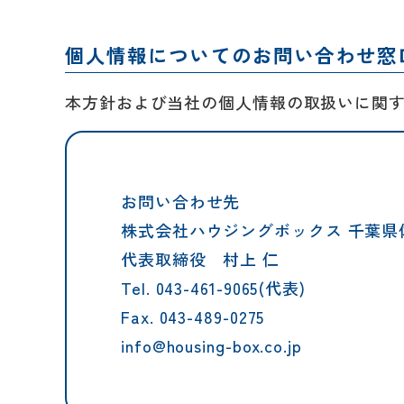
個人情報についてのお問い合わせ窓
本方針および当社の個人情報の取扱いに関
リフォームメニュ
キッチン
お問い合わせ先
バスルーム
株式会社ハウジングボックス 千葉県佐倉
洗面化粧台
代表取締役 村上 仁
トイレ
Tel.
043-461-9065
(代表)
Fax.
043-489-0275
外壁・屋根塗装
info@housing-box.co.jp
LDK リフォーム
増改築・減築・
リノ