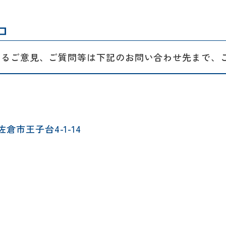
口
するご意見、ご質問等は下記のお問い合わせ先まで、
ー
イベント情報
私たち
ハウジ
施工事例
リフォ
お客様の声
市王子台4-1-14
保証/
NEWS＆ブログ
支払い
Q&A
社長ブログ
会社情
『ずっと安心』通信
ベーション
会社概