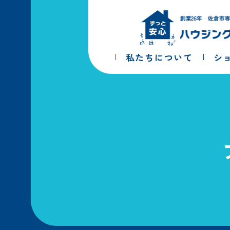
コ
ナ
ン
ビ
テ
ゲ
ン
ー
ツ
シ
私たちについて
シ
へ
ョ
ス
ン
キ
に
ッ
移
プ
動