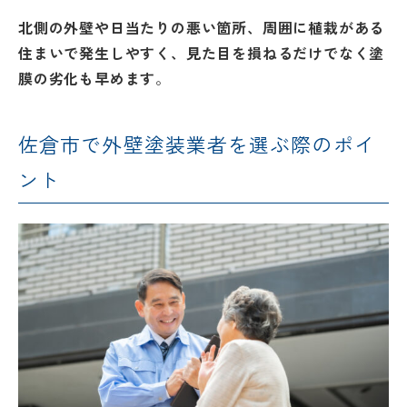
来
ムの流れ
洗面化粧
店
北側の外壁や日当たりの悪い箇所、周囲に植栽がある
NEWS＆
台
予
住まいで発生しやすく、見た目を損ねるだけでなく塗
ブログ
保証/
約
アフター
トイレ
膜の劣化も早めます
。
フォロー
社長ブロ
外壁・屋
グ
支払い方
根塗装
メ
佐倉市で外壁塗装業者を選ぶ際のポイ
法
ー
について
LDK リフ
『ずっと
ル
ント
ォーム
安心』通
で
Q&A
信
相
増改築・
談
減築・
会社情報
リノベー
コラム
ション
会社概要
イ
修繕・小
ベ
スタッフ
工事
紹介
ン
ト
職人一覧
予