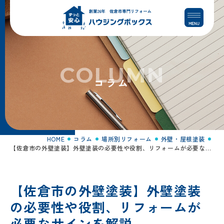
コ
ナ
ン
ビ
テ
ゲ
ン
ー
ツ
シ
へ
ョ
COLUMN
ス
ン
コラム
キ
に
ッ
移
プ
動
HOME
コラム
場所別リフォーム
外壁・屋根塗装
【佐倉市の外壁塗装】外壁塗装の必要性や役割、リフォームが必要なサインを解説
【佐倉市の外壁塗装】外壁塗装
の必要性や役割、リフォームが
必要なサインを解説