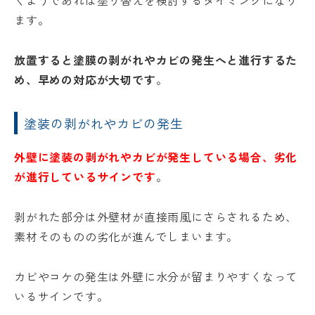
くようであれば塗り替えを検討するタイミングになり
ます。
放置すると塗膜の剥がれやカビの発生へと進行するた
め、早めの対応が大切です
。
塗装の剥がれやカビの発生
外壁に塗装の剥がれやカビが発生している場合、劣化
が進行しているサインです
。
リフォー
イベント
私たちに
相
ムメニュ
情報
ついて
剥がれた部分は外壁材が直接雨風にさらされるため、
談
ー
会
素材そのものの劣化が進んでしまいます。
ハウジン
施工事例
予
グボック
キッチン
ス
約
カビやコケの発生は外壁に水分が留まりやすくなって
について
お客様の
バスルー
いるサインです。
ム
声
リフォー