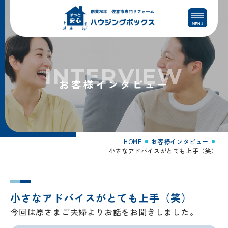
コ
ナ
ン
ビ
テ
ゲ
ン
ー
ツ
シ
へ
ョ
INTERVIEW
ス
ン
お客様インタビュー
キ
に
ッ
移
プ
動
HOME
お客様インタビュー
小さなアドバイスがとても上手（笑）
小さなアドバイスがとても上手（笑）
今回は原さまご夫婦よりお話をお聞きしました。