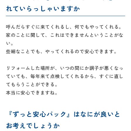
外壁・屋
グ
支払い方
根塗装
れていらっしゃいますか
メ
法
ー
について
LDK リフ
『ずっと
ル
ォーム
呼んだらすぐに来てくれるし、何でもやってくれる。
安心』通
で
Q&A
信
家のことに関して、これはできませんということがな
相
増改築・
談
い。
減築・
会社情報
リノベー
コラム
些細なことでも、やってくれるので安心できます。
ション
会社概要
イ
修繕・小
リフォームした場所が、いつの間にか調子が悪くなっ
ベ
スタッフ
工事
ていても、毎年来て点検してくれるから、すぐに直し
紹介
ン
ト
てもらうことができる。
職人一覧
予
本当に安心できますね。
約
採用情報
『ずっと安心パック』はなにが良いと
0120-
お考えでしょうか
75-
4152