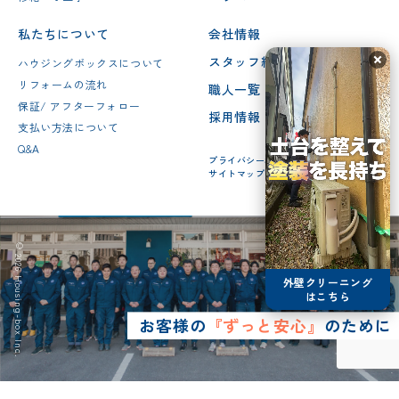
私たちについて
会社情報
スタッフ紹介
ハウジングボックスについて
リフォームの流れ
職人一覧
保証/ アフターフォロー
採用情報
支払い方法について
Q&A
プライバシーポリシー
サイトマップ
© 2026 Housing-box Inc.
外壁クリーニング
はこちら
お客様の
『ずっと安心』
のために