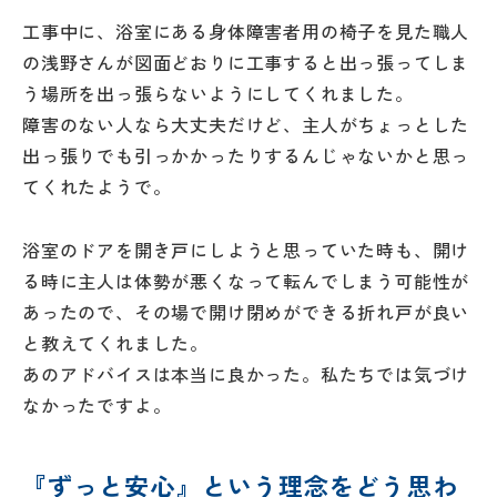
工事中に、浴室にある身体障害者用の椅子を見た職人
の浅野さんが図面どおりに工事すると出っ張ってしま
う場所を出っ張らないようにしてくれました。
障害のない人なら大丈夫だけど、主人がちょっとした
出っ張りでも引っかかったりするんじゃないかと思っ
リフォー
イベント
私たちに
相
てくれたようで。
ムメニュ
情報
ついて
談
ー
会
ハウジン
浴室のドアを開き戸にしようと思っていた時も、開け
施工事例
予
グボック
キッチン
る時に主人は体勢が悪くなって転んでしまう可能性が
ス
約
あったので、その場で開け閉めができる折れ戸が良い
について
お客様の
バスルー
ム
と教えてくれました。
声
リフォー
来
あのアドバイスは本当に良かった。私たちでは気づけ
ムの流れ
洗面化粧
店
NEWS＆
なかったですよ。
台
予
ブログ
保証/
約
アフター
トイレ
フォロー
『ずっと安心』という理念をどう思わ
社長ブロ