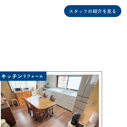
スタッフの紹介を見る
について
相談会予約
ングボックス
について
ームの流れ
来店予約
キッチン
アフターフォロー
リフォーム
メールで相談
方法
について
イベント予約
報
要