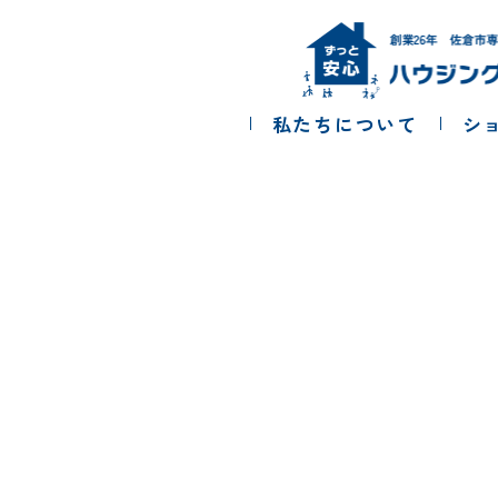
コ
ナ
ン
ビ
テ
ゲ
ン
ー
ツ
シ
私たちについて
シ
へ
ョ
ス
ン
キ
に
ッ
移
プ
動