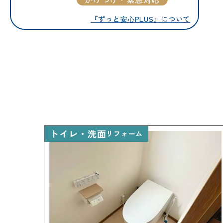
『ずっと安心PLUS』について
リフォームメニュ
キッチン
バスルーム
トイレ・洗面
洗面化粧台
リフォーム
トイレ
外壁・屋根塗装
LDK リフォーム
増改築・減築・
リノ