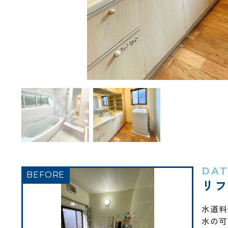
DA
リフ
水道料
水の可