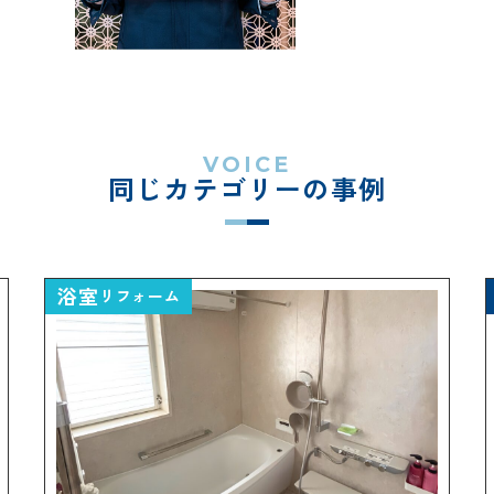
ー
イベント情報
私たち
VOICE
同じカテゴリーの事例
ハウジ
施工事例
リフォ
お客様の声
浴室
保証/
リフォーム
NEWS＆ブログ
支払い
Q&A
社長ブログ
会社情
『ずっと安心』通信
ベーション
会社概