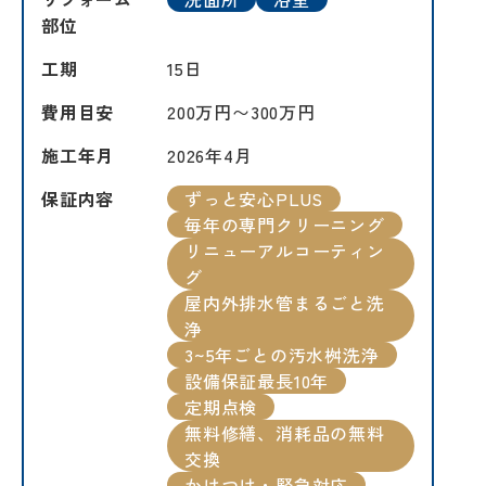
部位
工期
15日
費用目安
200万円〜300万円
施工年月
2026年4月
保証内容
ずっと安心PLUS
毎年の専門クリーニング
リニューアルコーティン
グ
屋内外排水管まるごと洗
浄
3~5年ごとの汚水桝洗浄
設備保証最長10年
定期点検
無料修繕、消耗品の無料
交換
かけつけ・緊急対応