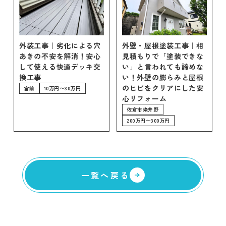
プライバシ
サイト
ーポリシー
マップ
外装工事｜劣化による穴
外壁・屋根塗装工事｜相
あきの不安を解消！安心
見積もりで「塗装できな
して使える快適デッキ交
い」と言われても諦めな
換工事
い！外壁の膨らみと屋根
のヒビをクリアにした安
宮前
10万円〜30万円
心リフォーム
佐倉市染井野
200万円〜300万円
一覧へ戻る