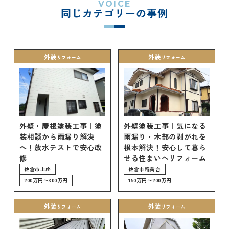
について
LDK リフ
『ずっと
VOICE
ル
同じカテゴリーの事例
ォーム
安心』通
で
Q&A
信
相
増改築・
談
減築・
会社情報
リノベー
コラム
外装
外装
リフォーム
リフォーム
ション
会社概要
イ
修繕・小
ベ
スタッフ
工事
紹介
ン
ト
職人一覧
外壁・屋根塗装工事｜塗
外壁塗装工事｜気になる
予
装相談から雨漏り解決
雨漏り・木部の剥がれを
約
採用情報
へ！放水テストで安心改
根本解決！安心して暮ら
修
せる住まいへリフォーム
佐倉市上座
佐倉市稲荷台
0120-
200万円〜300万円
150万円〜200万円
75-
4152
外装
外装
リフォーム
リフォーム