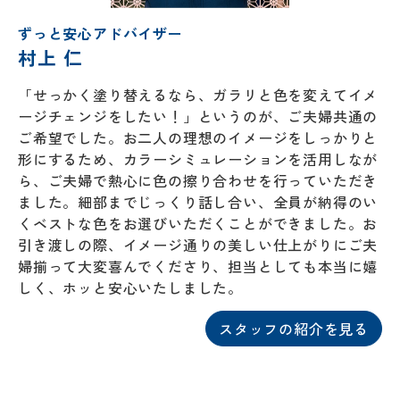
ずっと安心アドバイザー
村上 仁
リフォー
イベント
私たちに
「せっかく塗り替えるなら、ガラリと色を変えてイメ
相
ムメニュ
情報
ついて
ージチェンジをしたい！」というのが、ご夫婦共通の
談
ー
ご希望でした。お二人の理想のイメージをしっかりと
会
ハウジン
施工事例
形にするため、カラーシミュレーションを活用しなが
予
グボック
キッチン
ス
ら、ご夫婦で熱心に色の擦り合わせを行っていただき
約
について
お客様の
バスルー
ました。細部までじっくり話し合い、全員が納得のい
ム
声
くベストな色をお選びいただくことができました。お
リフォー
来
引き渡しの際、イメージ通りの美しい仕上がりにご夫
ムの流れ
洗面化粧
店
婦揃って大変喜んでくださり、担当としても本当に嬉
NEWS＆
台
予
しく、ホッと安心いたしました。
ブログ
保証/
約
アフター
トイレ
フォロー
スタッフの紹介を見る
社長ブロ
外壁・屋
グ
支払い方
根塗装
メ
法
ー