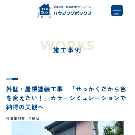
コ
ナ
ン
ビ
テ
ゲ
ン
ー
ツ
シ
へ
ョ
WORKS
ス
ン
施工事例
キ
に
ッ
移
プ
動
外壁・屋根塗装工事｜「せっかくだから色
を変えたい！」カラーシミュレーションで
納得の美観へ
佐倉市臼井
T様邸