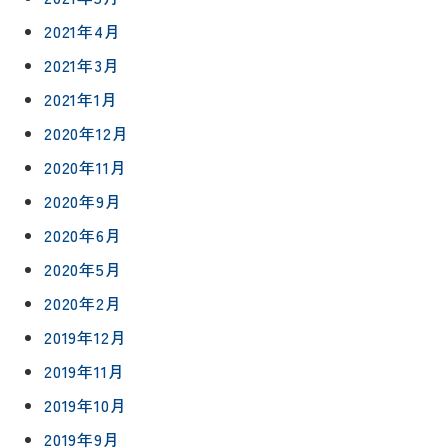
外壁・屋
グ
支払い方
2021年4月
根塗装
メ
法
ー
2021年3月
について
LDK リフ
『ずっと
ル
ォーム
2021年1月
安心』通
で
Q&A
信
相
2020年12月
増改築・
談
減築・
会社情報
2020年11月
リノベー
コラム
ション
2020年9月
会社概要
イ
2020年6月
修繕・小
ベ
スタッフ
工事
2020年5月
紹介
ン
ト
2020年2月
職人一覧
予
2019年12月
約
採用情報
2019年11月
2019年10月
0120-
75-
2019年9月