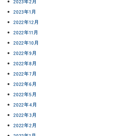
2023年2月
リフォー
イベント
私たちに
2023年1月
相
ムメニュ
情報
ついて
談
2022年12月
ー
会
ハウジン
2022年11月
施工事例
予
グボック
キッチン
ス
約
2022年10月
について
お客様の
バスルー
2022年9月
ム
声
リフォー
2022年8月
来
ムの流れ
洗面化粧
店
NEWS＆
2022年7月
台
予
ブログ
保証/
2022年6月
約
アフター
トイレ
フォロー
2022年5月
社長ブロ
外壁・屋
グ
2022年4月
支払い方
根塗装
メ
法
ー
2022年3月
について
LDK リフ
『ずっと
ル
ォーム
2022年2月
安心』通
で
Q&A
信
相
2022年1月