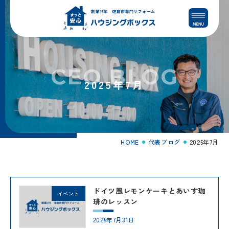
コ
ナ
ン
ビ
テ
ゲ
ン
ー
ツ
シ
へ
ョ
CEO BLOG
ス
ン
2025年7月
キ
に
ッ
移
プ
動
HOME
代表ブログ
2025年7月
ドイツ風レモンケーキとあいす珈
イベント
琲のレッスン
2025年7月31日