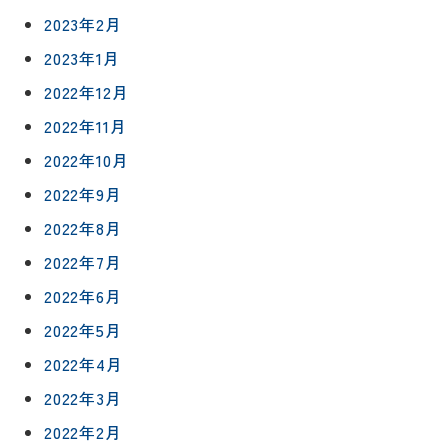
洗面化粧
店
NEWS＆
台
2023年2月
予
ブログ
保証/
2023年1月
約
アフター
トイレ
フォロー
2022年12月
社長ブロ
外壁・屋
グ
支払い方
2022年11月
根塗装
メ
法
ー
2022年10月
について
LDK リフ
『ずっと
ル
ォーム
2022年9月
安心』通
で
Q&A
信
相
2022年8月
増改築・
談
減築・
会社情報
2022年7月
リノベー
コラム
ション
2022年6月
会社概要
イ
2022年5月
修繕・小
ベ
スタッフ
工事
2022年4月
紹介
ン
ト
2022年3月
職人一覧
予
2022年2月
約
採用情報