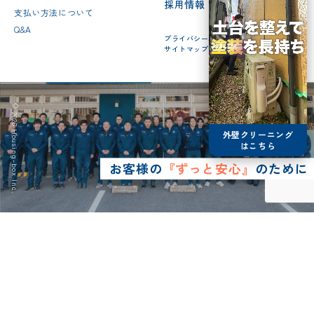
採用情報
支払い方法について
Q&A
プライバシーポリシー
サイトマップ
© 2026 Housing-box Inc.
外壁クリーニング
はこちら
お客様の
『ずっと安心』
のために
0120-75-4152
営業時間8:30~17:00
LINE予約