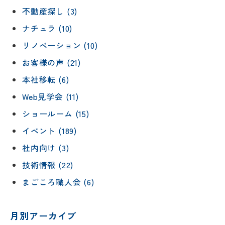
不動産探し (3)
ナチュラ (10)
リノベーション (10)
お客様の声 (21)
本社移転 (6)
Web見学会 (11)
ショールーム (15)
リフォー
イベント
私たちに
相
イベント (189)
ムメニュ
情報
ついて
談
ー
社内向け (3)
会
ハウジン
施工事例
予
グボック
技術情報 (22)
キッチン
ス
約
まごころ職人会 (6)
について
お客様の
バスルー
ム
声
リフォー
来
月別アーカイブ
ムの流れ
洗面化粧
店
NEWS＆