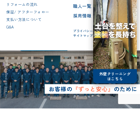
リフォームの流れ
職人一覧
保証/ アフターフォロー
採用情報
支払い方法について
Q&A
プライバシーポリシー
サイトマップ
© 2026 Housing-box Inc.
外壁クリーニング
はこちら
お客様の
『ずっと安心』
のために
0120-75-4152
営業時間8:30~17:00