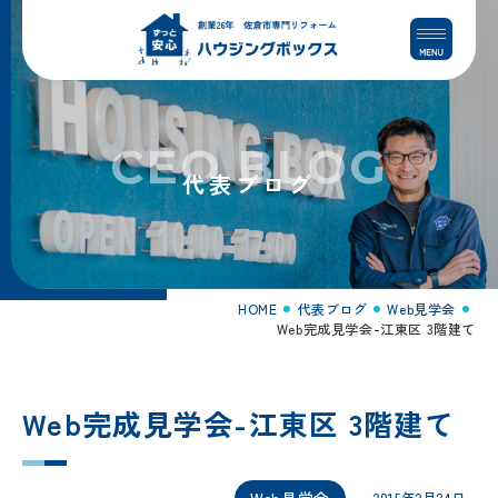
コ
ナ
ン
ビ
テ
ゲ
ン
ー
ツ
シ
へ
ョ
CEO BLOG
ス
ン
代表ブログ
キ
に
ッ
移
プ
動
HOME
代表ブログ
Web見学会
Web完成見学会-江東区 3階建て
Web完成見学会-江東区 3階建て
Web見学会