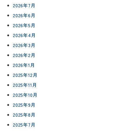
台
予
2026年7月
ブログ
保証/
約
アフター
トイレ
2026年6月
フォロー
社長ブロ
2026年5月
外壁・屋
グ
支払い方
根塗装
メ
2026年4月
法
ー
について
LDK リフ
2026年3月
『ずっと
ル
ォーム
安心』通
で
2026年2月
Q&A
信
相
増改築・
2026年1月
談
減築・
会社情報
リノベー
2025年12月
コラム
ション
会社概要
2025年11月
イ
修繕・小
ベ
2025年10月
スタッフ
工事
紹介
ン
2025年9月
ト
職人一覧
2025年8月
予
約
2025年7月
採用情報