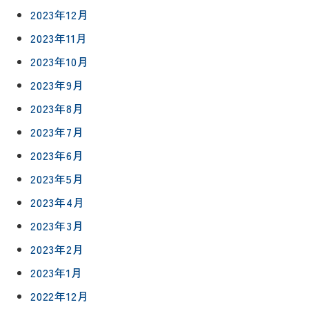
2023年12月
2023年11月
2023年10月
2023年9月
2023年8月
2023年7月
リフォー
イベント
私たちに
相
2023年6月
ムメニュ
情報
ついて
談
ー
2023年5月
会
ハウジン
施工事例
予
グボック
2023年4月
キッチン
ス
約
2023年3月
について
お客様の
バスルー
ム
声
2023年2月
リフォー
来
ムの流れ
2023年1月
洗面化粧
店
NEWS＆
台
2022年12月
予
ブログ
保証/