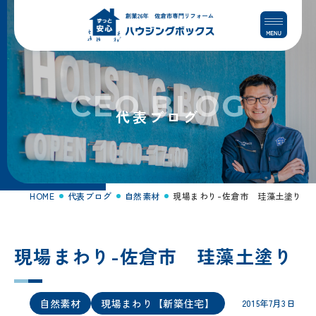
コ
ナ
ン
ビ
テ
ゲ
ン
ー
ツ
シ
へ
ョ
CEO BLOG
ス
ン
代表ブログ
キ
に
ッ
移
プ
動
HOME
代表ブログ
自然素材
現場まわり-佐倉市 珪藻土塗り
現場まわり-佐倉市 珪藻土塗り
自然素材
現場まわり【新築住宅】
2015年7月3日