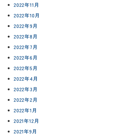
約
アフター
トイレ
2022年11月
フォロー
社長ブロ
2022年10月
外壁・屋
グ
支払い方
根塗装
メ
2022年9月
法
ー
について
LDK リフ
2022年8月
『ずっと
ル
ォーム
安心』通
で
2022年7月
Q&A
信
相
増改築・
2022年6月
談
減築・
会社情報
リノベー
2022年5月
コラム
ション
会社概要
2022年4月
イ
修繕・小
2022年3月
ベ
スタッフ
工事
紹介
ン
2022年2月
ト
職人一覧
2022年1月
予
約
2021年12月
採用情報
2021年9月
0120-