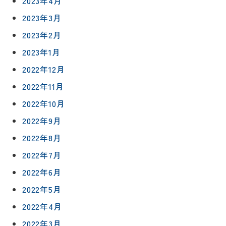
2023年4月
来
ムの流れ
洗面化粧
店
2023年3月
NEWS＆
台
予
ブログ
保証/
2023年2月
約
アフター
トイレ
2023年1月
フォロー
社長ブロ
外壁・屋
2022年12月
グ
支払い方
根塗装
メ
法
2022年11月
ー
について
LDK リフ
『ずっと
ル
2022年10月
ォーム
安心』通
で
Q&A
2022年9月
信
相
増改築・
談
減築・
2022年8月
会社情報
リノベー
コラム
2022年7月
ション
会社概要
イ
2022年6月
修繕・小
ベ
スタッフ
2022年5月
工事
紹介
ン
2022年4月
ト
職人一覧
予
2022年3月