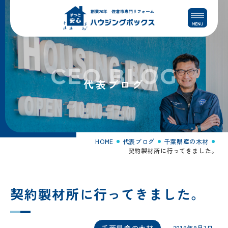
コ
ナ
ン
ビ
テ
ゲ
ン
ー
ツ
シ
へ
ョ
CEO BLOG
ス
ン
代表ブログ
キ
に
ッ
移
プ
動
HOME
代表ブログ
千葉県産の木材
契約製材所に行ってきました。
契約製材所に行ってきました。
千葉県産の木材