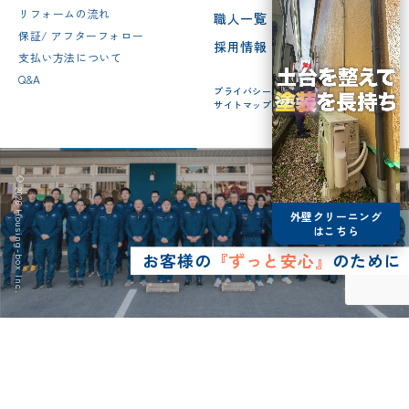
リフォームの流れ
職人一覧
保証/ アフターフォロー
採用情報
支払い方法について
Q&A
プライバシーポリシー
サイトマップ
© 2026 Housing-box Inc.
外壁クリーニング
はこちら
お客様の
『ずっと安心』
のために
0120-75-4152
営業時間8:30~17:00