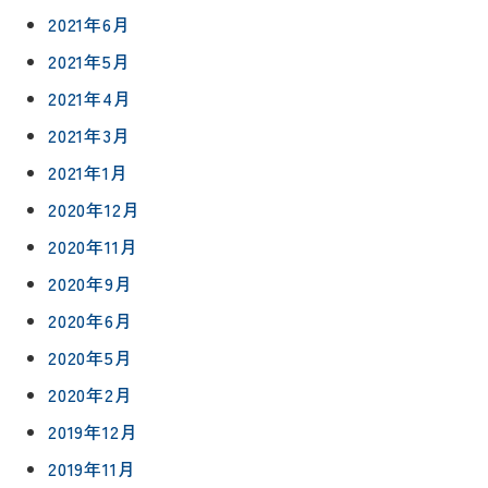
フォロー
2021年6月
社長ブロ
外壁・屋
グ
2021年5月
支払い方
根塗装
メ
法
ー
2021年4月
について
LDK リフ
『ずっと
ル
ォーム
2021年3月
安心』通
で
Q&A
信
相
2021年1月
増改築・
談
減築・
会社情報
2020年12月
リノベー
コラム
ション
2020年11月
会社概要
イ
2020年9月
修繕・小
ベ
スタッフ
工事
2020年6月
紹介
ン
ト
2020年5月
職人一覧
予
2020年2月
約
採用情報
2019年12月
2019年11月
0120-