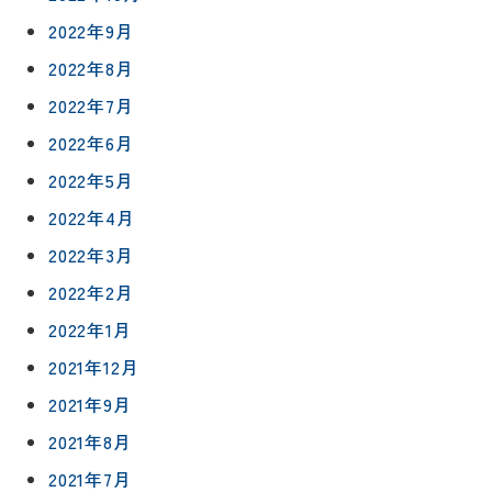
2022年9月
2022年8月
2022年7月
2022年6月
2022年5月
リフォー
イベント
私たちに
2022年4月
相
ムメニュ
情報
ついて
談
2022年3月
ー
会
ハウジン
2022年2月
施工事例
予
グボック
キッチン
ス
約
2022年1月
について
お客様の
バスルー
2021年12月
ム
声
リフォー
2021年9月
来
ムの流れ
洗面化粧
店
NEWS＆
2021年8月
台
予
ブログ
保証/
2021年7月
約
アフター
トイレ