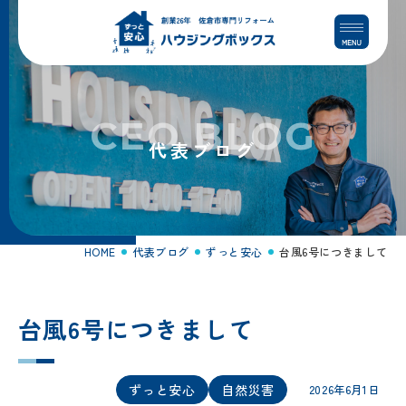
コ
ナ
ン
ビ
テ
ゲ
ン
ー
ツ
シ
へ
ョ
CEO BLOG
ス
ン
代表ブログ
キ
に
ッ
移
プ
動
HOME
代表ブログ
ずっと安心
台風6号につきまして
台風6号につきまして
ずっと安心
自然災害
2026年6月1日