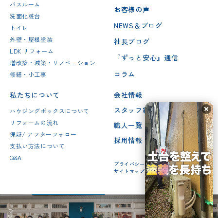
バスルーム
お客様の声
洗面化粧台
NEWS＆ブログ
トイレ
外壁・屋根塗装
社長ブログ
LDK リフォーム
『ずっと安心』通信
増改築・減築・リノベーション
コラム
修繕・小工事
私たちについて
会社情報
スタッフ紹介
ハウジングボックスについて
リフォームの流れ
職人一覧
保証/ アフターフォロー
採用情報
支払い方法について
Q&A
プライバシーポリシー
サイトマップ