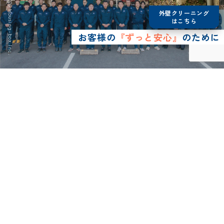
© 2026 Housing-box Inc.
外壁クリーニング
はこちら
お客様の
『ずっと安心』
のために
0120-75-4152
営業時間8:30~17:00
LINE予約
メールで
お問い合わせ
ショールーム
来店予約