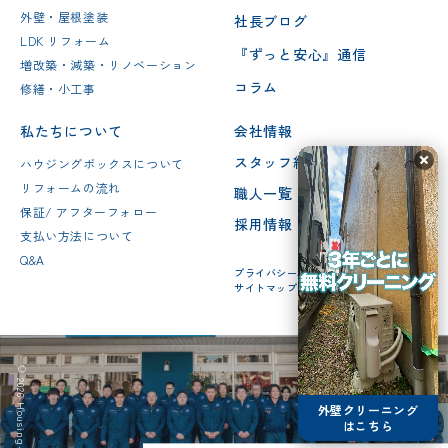
外壁・屋根塗装
社長ブログ
LDK リフォーム
『ずっと安心』通信
増改築・減築・リノベーション
コラム
修繕・小工事
私たちについて
会社情報
スタッフ紹介
ハウジングボックスについて
リフォームの流れ
職人一覧
保証/ アフターフォロー
採用情報
支払い方法について
Q&A
プライバシーポリシー
サイトマップ
© 2026 Housing-box Inc.
外壁クリーニング
はこちら