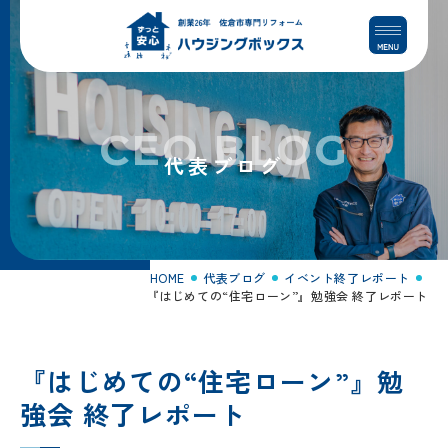
コ
ナ
ン
ビ
テ
ゲ
ン
ー
ツ
シ
へ
ョ
CEO BLOG
ス
ン
代表ブログ
キ
に
ッ
移
プ
動
HOME
代表ブログ
イベント終了レポート
『はじめての“住宅ローン”』勉強会 終了レポート
『はじめての“住宅ローン”』勉
強会 終了レポート