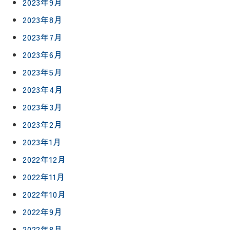
予
グボック
2023年9月
キッチン
ス
約
2023年8月
について
お客様の
バスルー
ム
声
2023年7月
リフォー
来
2023年6月
ムの流れ
洗面化粧
店
NEWS＆
台
2023年5月
予
ブログ
保証/
約
アフター
トイレ
2023年4月
フォロー
社長ブロ
2023年3月
外壁・屋
グ
支払い方
根塗装
メ
2023年2月
法
ー
について
LDK リフ
2023年1月
『ずっと
ル
ォーム
安心』通
で
2022年12月
Q&A
信
相
増改築・
2022年11月
談
減築・
会社情報
リノベー
2022年10月
コラム
ション
会社概要
2022年9月
イ
修繕・小
2022年8月
ベ
スタッフ