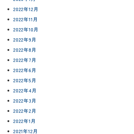
リフォー
イベント
私たちに
相
2022年12月
ムメニュ
情報
ついて
談
ー
2022年11月
会
ハウジン
施工事例
予
グボック
2022年10月
キッチン
ス
約
2022年9月
について
お客様の
バスルー
ム
声
2022年8月
リフォー
来
2022年7月
ムの流れ
洗面化粧
店
NEWS＆
台
2022年6月
予
ブログ
保証/
約
アフター
トイレ
2022年5月
フォロー
社長ブロ
2022年4月
外壁・屋
グ
支払い方
根塗装
メ
2022年3月
法
ー
について
LDK リフ
2022年2月
『ずっと
ル
ォーム
安心』通
で
2022年1月
Q&A
信
相
増改築・
2021年12月