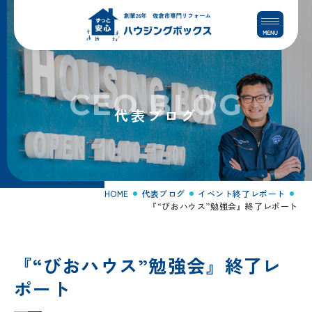
コ
ナ
ン
ビ
テ
ゲ
ン
ー
ツ
シ
へ
ョ
CEO BLOG
ス
ン
代表ブログ
キ
に
ッ
移
プ
動
HOME
代表ブログ
イベント終了レポート
『“びおハウス”勉強会』終了レポート
『“びおハウス”勉強会』終了レ
ポート