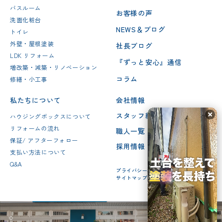
バスルーム
お客様の声
洗面化粧台
NEWS＆ブログ
トイレ
外壁・屋根塗装
社長ブログ
LDK リフォーム
『ずっと安心』通信
増改築・減築・リノベーション
コラム
修繕・小工事
私たちについて
会社情報
スタッフ紹介
ハウジングボックスについて
リフォームの流れ
職人一覧
保証/ アフターフォロー
採用情報
支払い方法について
Q&A
プライバシーポリシー
サイトマップ