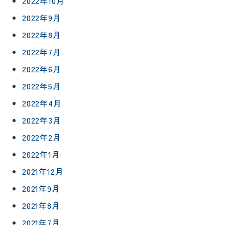
2022年10月
フォロー
社長ブロ
外壁・屋
2022年9月
グ
支払い方
根塗装
メ
法
2022年8月
ー
について
LDK リフ
『ずっと
ル
2022年7月
ォーム
安心』通
で
Q&A
2022年6月
信
相
増改築・
2022年5月
談
減築・
会社情報
リノベー
コラム
2022年4月
ション
会社概要
2022年3月
イ
修繕・小
ベ
スタッフ
2022年2月
工事
紹介
ン
2022年1月
ト
職人一覧
予
2021年12月
約
採用情報
2021年9月
2021年8月
0120-
2021年7月
75-