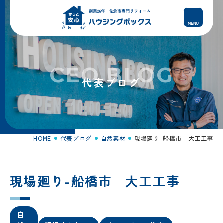
コ
ナ
ン
ビ
テ
ゲ
ン
ー
ツ
シ
へ
ョ
CEO BLOG
ス
ン
代表ブログ
キ
に
ッ
移
プ
動
HOME
代表ブログ
自然素材
現場廻り-船橋市 大工工事
現場廻り-船橋市 大工工事
自