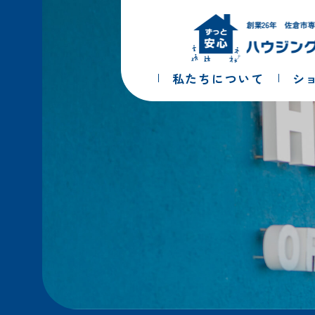
コ
ナ
ン
ビ
テ
ゲ
ン
ー
ツ
シ
私たちについて
シ
へ
ョ
ス
ン
キ
に
ッ
移
プ
動