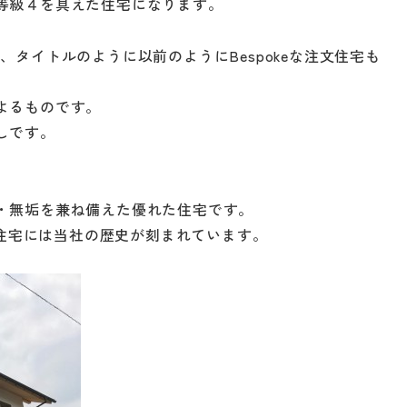
等級４を具えた住宅になります。
タイトルのように以前のようにBespokeな注文住宅も
よるものです。
ー
イベント情報
私たち
しです。
ハウジ
施工事例
リフォ
・無垢を兼ね備えた優れた住宅です。
お客様の声
文住宅には当社の歴史が刻まれています。
保証/
NEWS＆ブログ
支払い
Q&A
社長ブログ
会社情
『ずっと安心』通信
ベーション
会社概