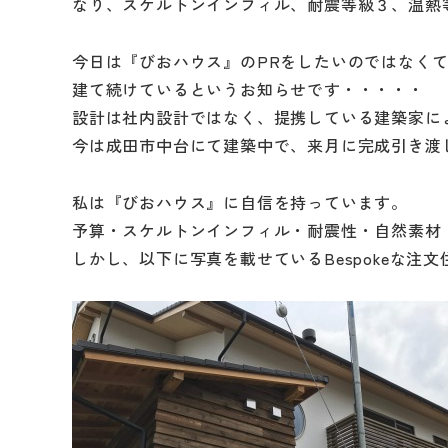
なり、スケルトンインフィル、耐震等級３、温熱
今日は『びおハウス』のPRをしたいのではなくて、
建て続けているというお知らせです・・・・・
設計は社内設計ではなく、提携している建築家に
リフォームメニュ
今は成田市中台にて建築中で、来月に完成引き渡
キッチン
私は『びおハウス』に自信を持っています。
バスルーム
予算・スケルトンインフィル・耐震性・自然素材
しかし、以下に写真を載せているBespokeな注
洗面化粧台
トイレ
外壁・屋根塗装
LDK リフォーム
増改築・減築・
リノ