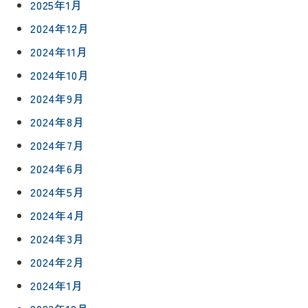
社長ブロ
2025年1月
外壁・屋
グ
支払い方
根塗装
メ
2024年12月
法
ー
2024年11月
について
LDK リフ
『ずっと
ル
ォーム
安心』通
2024年10月
で
Q&A
信
相
増改築・
2024年9月
談
減築・
会社情報
2024年8月
リノベー
コラム
ション
2024年7月
会社概要
イ
修繕・小
2024年6月
ベ
スタッフ
工事
紹介
ン
2024年5月
ト
2024年4月
職人一覧
予
2024年3月
約
採用情報
2024年2月
0120-
2024年1月
75-