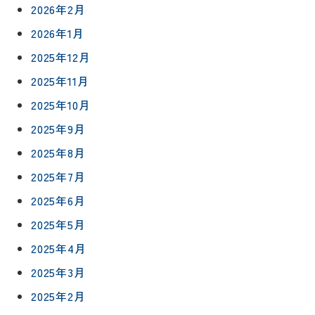
2026年2月
2026年1月
2025年12月
2025年11月
2025年10月
リフォー
イベント
私たちに
相
2025年9月
ムメニュ
情報
ついて
談
ー
2025年8月
会
ハウジン
施工事例
2025年7月
予
グボック
キッチン
ス
約
2025年6月
について
お客様の
バスルー
2025年5月
ム
声
リフォー
来
2025年4月
ムの流れ
洗面化粧
店
NEWS＆
台
2025年3月
予
ブログ
保証/
約
アフター
2025年2月
トイレ
フォロー