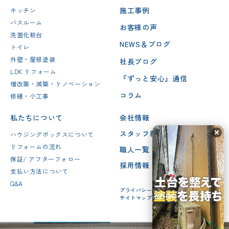
施工事例
キッチン
バスルーム
お客様の声
洗面化粧台
NEWS＆ブログ
トイレ
外壁・屋根塗装
社長ブログ
LDK リフォーム
『ずっと安心』通信
増改築・減築・リノベーション
コラム
修繕・小工事
私たちについて
会社情報
スタッフ紹介
ハウジングボックスについて
リフォームの流れ
職人一覧
保証/ アフターフォロー
採用情報
支払い方法について
Q&A
プライバシーポリシー
サイトマップ