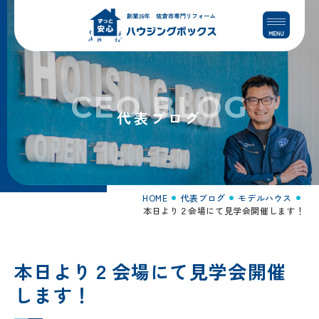
コ
ナ
ン
ビ
テ
ゲ
ン
ー
ツ
シ
へ
ョ
CEO BLOG
ス
ン
代表ブログ
キ
に
ッ
移
プ
動
HOME
代表ブログ
モデルハウス
本日より２会場にて見学会開催します！
本日より２会場にて見学会開催
します！