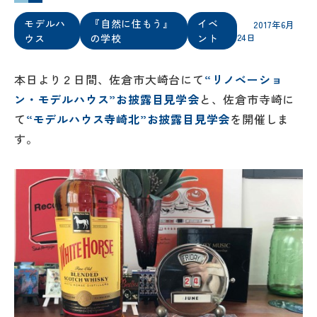
モデルハ
『自然に住もう』
イベ
2017年6月
ウス
の学校
ント
24日
本日より２日間、佐倉市大崎台にて
“リノベーショ
ン・モデルハウス”お披露目見学会
と、佐倉市寺崎に
て
“モデルハウス寺崎北”お披露目見学会
を開催しま
す。