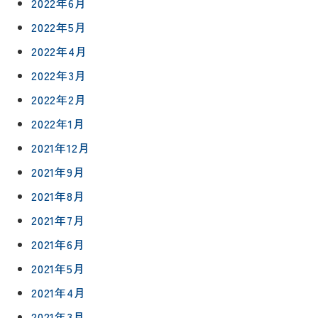
2022年6月
ス
約
について
お客様の
バスルー
2022年5月
ム
声
リフォー
2022年4月
来
ムの流れ
洗面化粧
店
2022年3月
NEWS＆
台
予
ブログ
保証/
2022年2月
約
アフター
トイレ
フォロー
2022年1月
社長ブロ
外壁・屋
2021年12月
グ
支払い方
根塗装
メ
法
ー
2021年9月
について
LDK リフ
『ずっと
ル
2021年8月
ォーム
安心』通
で
Q&A
2021年7月
信
相
増改築・
談
減築・
2021年6月
会社情報
リノベー
コラム
2021年5月
ション
会社概要
イ
2021年4月
修繕・小
ベ
スタッフ
工事
2021年3月