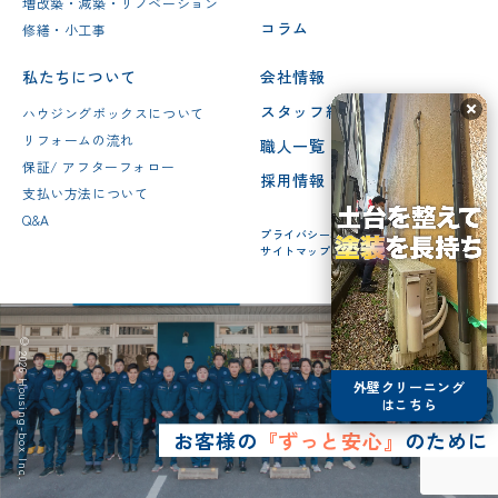
増改築・減築・リノベーション
コラム
修繕・小工事
私たちについて
会社情報
スタッフ紹介
ハウジングボックスについて
リフォームの流れ
職人一覧
保証/ アフターフォロー
採用情報
支払い方法について
Q&A
プライバシーポリシー
サイトマップ
© 2026 Housing-box Inc.
外壁クリーニング
はこちら
お客様の
『ずっと安心』
のために