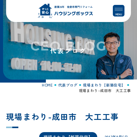
コ
ナ
ン
ビ
テ
ゲ
ン
ー
ツ
シ
へ
ョ
CEO BLOG
ス
ン
代表ブログ
キ
に
ッ
移
プ
動
HOME
代表ブログ
現場まわり【新築住宅】
現場まわり-成田市 大工工事
現場まわり-成田市 大工工事
現場まわり【新築住宅】