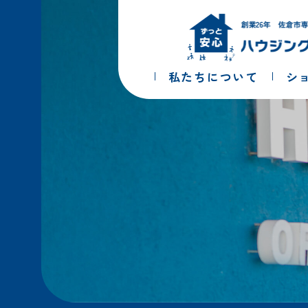
コ
ナ
ン
ビ
テ
ゲ
ン
ー
ツ
シ
私たちについて
シ
へ
ョ
ス
ン
キ
に
ッ
移
プ
動