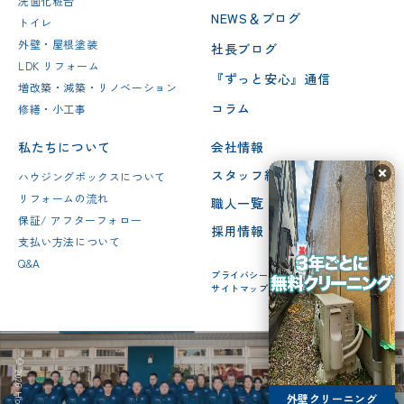
洗面化粧台
NEWS＆ブログ
トイレ
外壁・屋根塗装
社長ブログ
LDK リフォーム
『ずっと安心』通信
増改築・減築・リノベーション
コラム
修繕・小工事
私たちについて
会社情報
スタッフ紹介
ハウジングボックスについて
リフォームの流れ
職人一覧
保証/ アフターフォロー
採用情報
支払い方法について
Q&A
プライバシーポリシー
サイトマップ
外壁クリーニング