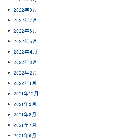
会
ハウジン
施工事例
予
2022年8月
グボック
キッチン
ス
約
2022年7月
について
お客様の
バスルー
ム
声
2022年6月
リフォー
来
2022年5月
ムの流れ
洗面化粧
店
NEWS＆
台
2022年4月
予
ブログ
保証/
約
アフター
トイレ
2022年3月
フォロー
社長ブロ
2022年2月
外壁・屋
グ
支払い方
根塗装
メ
2022年1月
法
ー
について
LDK リフ
2021年12月
『ずっと
ル
ォーム
安心』通
で
2021年9月
Q&A
信
相
増改築・
2021年8月
談
減築・
会社情報
2021年7月
リノベー
コラム
ション
会社概要
2021年6月