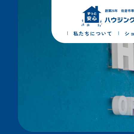
コ
ナ
ン
ビ
テ
ゲ
ン
ー
ツ
シ
私たちについて
シ
へ
ョ
ス
ン
キ
に
ッ
移
プ
動