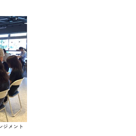
ー
イベント情報
私たち
ハウジ
施工事例
リフォ
お客様の声
保証/
NEWS＆ブログ
支払い
Q&A
社長ブログ
会社情
『ずっと安心』通信
ンジメント
ベーション
会社概