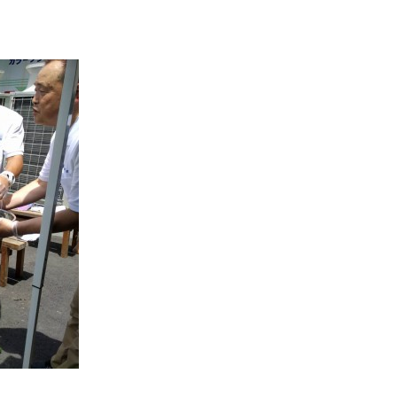
コラム
スタッ
職人一
採用情
。