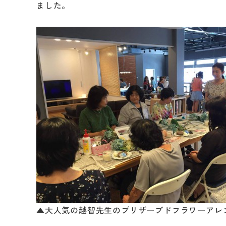
ました。
リフォームメニュ
キッチン
バスルーム
洗面化粧台
トイレ
外壁・屋根塗装
LDK リフォーム
▲大人気の越智先生のプリザーブドフラワーアレ
増改築・減築・
リノ