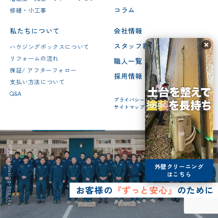
コラム
修繕・小工事
私たちについて
会社情報
スタッフ紹介
ハウジングボックスについて
リフォームの流れ
職人一覧
保証/ アフターフォロー
採用情報
支払い方法について
Q&A
プライバシーポリシー
サイトマップ
© 2026 Housing-box Inc.
外壁クリーニング
はこちら
お客様の
『ずっと安心』
のために