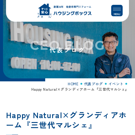
コ
ナ
ン
ビ
テ
ゲ
ン
ー
ツ
シ
へ
ョ
CEO BLOG
ス
ン
代表ブログ
キ
に
ッ
移
プ
動
HOME
代表ブログ
イベント
Happy Natural×グランディアホーム『三世代マルシェ』
Happy Natural×グランディアホ
ーム『三世代マルシェ』