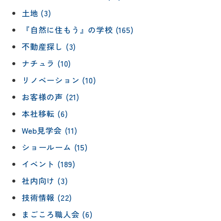
土地 (3)
『自然に住もう』の学校 (165)
不動産探し (3)
ナチュラ (10)
リノベーション (10)
お客様の声 (21)
本社移転 (6)
Web見学会 (11)
リフォー
イベント
私たちに
ショールーム (15)
相
ムメニュ
情報
ついて
談
イベント (189)
ー
会
ハウジン
施工事例
社内向け (3)
予
グボック
キッチン
ス
約
技術情報 (22)
について
お客様の
バスルー
まごころ職人会 (6)
ム
声