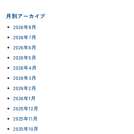
リフォー
来
ムの流れ
洗面化粧
店
NEWS＆
月別アーカイブ
台
予
ブログ
保証/
2026年8月
約
アフター
トイレ
フォロー
2026年7月
社長ブロ
外壁・屋
グ
支払い方
2026年6月
根塗装
メ
法
ー
2026年5月
について
LDK リフ
『ずっと
ル
ォーム
2026年4月
安心』通
で
Q&A
信
相
2026年3月
増改築・
談
減築・
会社情報
2026年2月
リノベー
コラム
ション
2026年1月
会社概要
イ
2025年12月
修繕・小
ベ
スタッフ
工事
2025年11月
紹介
ン
ト
2025年10月
職人一覧
予