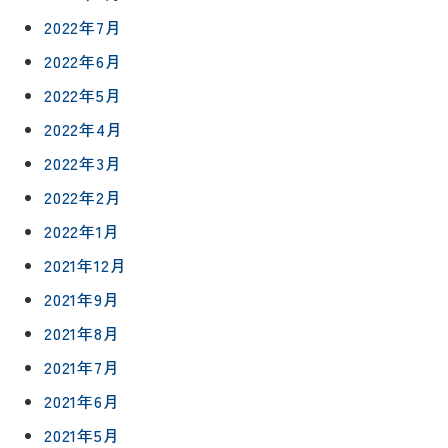
2022年7月
2022年6月
2022年5月
2022年4月
リフォー
イベント
私たちに
2022年3月
相
ムメニュ
情報
ついて
談
2022年2月
ー
会
ハウジン
2022年1月
施工事例
予
グボック
キッチン
ス
2021年12月
約
について
お客様の
バスルー
2021年9月
ム
声
リフォー
2021年8月
来
ムの流れ
洗面化粧
店
NEWS＆
2021年7月
台
予
ブログ
保証/
2021年6月
約
アフター
トイレ
フォロー
2021年5月
社長ブロ