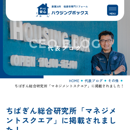
コ
ナ
ン
ビ
テ
ゲ
ン
ー
ツ
シ
へ
ョ
CEO BLOG
ス
ン
代表ブログ
キ
に
ッ
移
プ
動
HOME
代表ブログ
その他
ちばぎん総合研究所「マネジメントスクエア」に掲載されました！
ちばぎん総合研究所「マネジメ
ントスクエア」に掲載されまし
た！