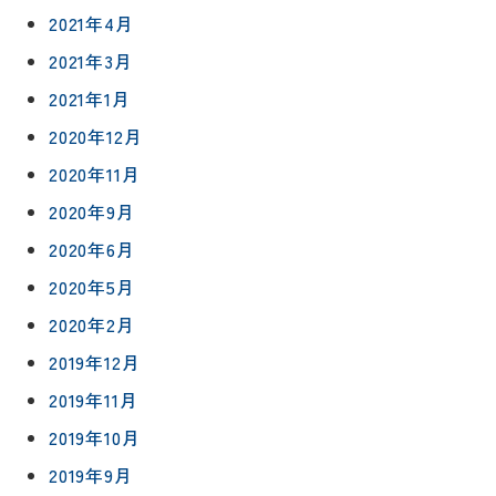
外壁・屋
グ
2021年4月
支払い方
根塗装
メ
法
ー
2021年3月
について
LDK リフ
『ずっと
ル
ォーム
2021年1月
安心』通
で
Q&A
信
2020年12月
相
増改築・
談
減築・
2020年11月
会社情報
リノベー
コラム
2020年9月
ション
会社概要
イ
2020年6月
修繕・小
ベ
スタッフ
工事
2020年5月
紹介
ン
ト
2020年2月
職人一覧
予
2019年12月
約
採用情報
2019年11月
2019年10月
0120-
75-
2019年9月
4152