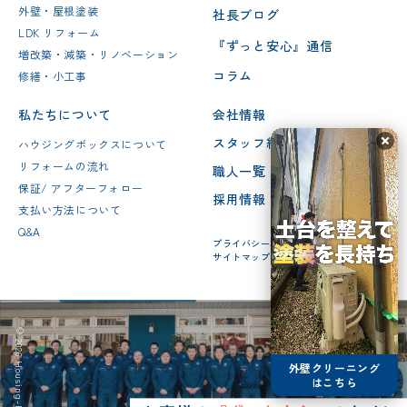
外壁・屋根塗装
社長ブログ
LDK リフォーム
『ずっと安心』通信
増改築・減築・リノベーション
コラム
修繕・小工事
私たちについて
会社情報
スタッフ紹介
ハウジングボックスについて
リフォームの流れ
職人一覧
保証/ アフターフォロー
採用情報
支払い方法について
Q&A
プライバシーポリシー
サイトマップ
© 2026 Housing-box Inc.
外壁クリーニング
はこちら