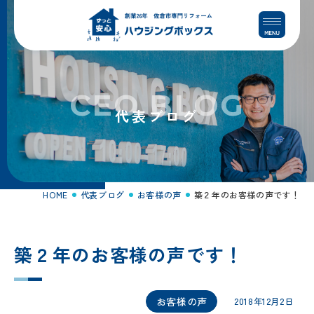
コ
ナ
ン
ビ
テ
ゲ
ン
ー
ツ
シ
へ
ョ
CEO BLOG
ス
ン
代表ブログ
キ
に
ッ
移
プ
動
HOME
代表ブログ
お客様の声
築２年のお客様の声です！
築２年のお客様の声です！
お客様の声
2018年12月2日