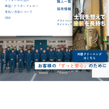
職人一覧
保証/ アフターフォロー
採用情報
支払い方法について
Q&A
プライバシーポリシー
サイトマップ
© 2026 Housing-box Inc.
外壁クリーニング
はこちら
お客様の
『ずっと安心』
のために
0120-75-4152
営業時間8:30~17:00
LINE予約