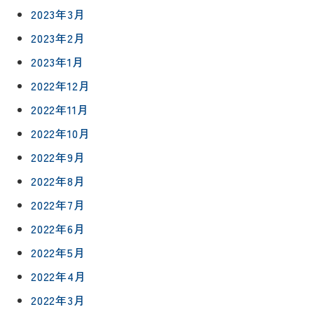
来
ムの流れ
洗面化粧
2023年3月
店
NEWS＆
台
予
2023年2月
ブログ
保証/
約
アフター
トイレ
2023年1月
フォロー
社長ブロ
外壁・屋
2022年12月
グ
支払い方
根塗装
メ
2022年11月
法
ー
について
LDK リフ
『ずっと
2022年10月
ル
ォーム
安心』通
で
Q&A
2022年9月
信
相
増改築・
2022年8月
談
減築・
会社情報
リノベー
コラム
2022年7月
ション
会社概要
2022年6月
イ
修繕・小
ベ
スタッフ
2022年5月
工事
紹介
ン
2022年4月
ト
職人一覧
2022年3月
予