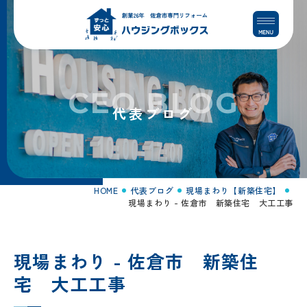
コ
ナ
ン
ビ
テ
ゲ
ン
ー
ツ
シ
へ
ョ
CEO BLOG
ス
ン
代表ブログ
キ
に
ッ
移
プ
動
HOME
代表ブログ
現場まわり【新築住宅】
現場まわり - 佐倉市 新築住宅 大工工事
現場まわり - 佐倉市 新築住
宅 大工工事