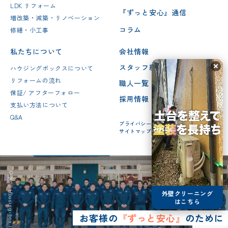
LDK リフォーム
『ずっと安心』通信
増改築・減築・リノベーション
コラム
修繕・小工事
私たちについて
会社情報
スタッフ紹介
ハウジングボックスについて
リフォームの流れ
職人一覧
保証/ アフターフォロー
採用情報
支払い方法について
Q&A
プライバシーポリシー
サイトマップ
© 2026 Housing-box Inc.
外壁クリーニング
はこちら
お客様の
『ずっと安心』
のために