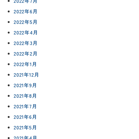
2022年7月
キッチン
ス
約
2022年6月
について
お客様の
バスルー
ム
声
2022年5月
リフォー
来
2022年4月
ムの流れ
洗面化粧
店
NEWS＆
台
2022年3月
予
ブログ
保証/
約
アフター
トイレ
2022年2月
フォロー
社長ブロ
2022年1月
外壁・屋
グ
支払い方
根塗装
メ
2021年12月
法
ー
について
LDK リフ
2021年9月
『ずっと
ル
ォーム
安心』通
で
2021年8月
Q&A
信
相
増改築・
2021年7月
談
減築・
会社情報
2021年6月
リノベー
コラム
ション
会社概要
2021年5月
イ
修繕・小
2021年4月
ベ
スタッフ