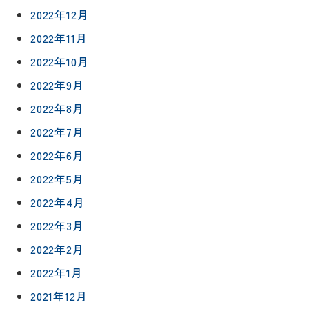
リフォー
イベント
私たちに
相
2022年12月
ムメニュ
情報
ついて
談
ー
2022年11月
会
ハウジン
施工事例
2022年10月
予
グボック
キッチン
ス
約
2022年9月
について
お客様の
バスルー
2022年8月
ム
声
リフォー
来
2022年7月
ムの流れ
洗面化粧
店
NEWS＆
台
2022年6月
予
ブログ
保証/
約
アフター
2022年5月
トイレ
フォロー
社長ブロ
2022年4月
外壁・屋
グ
支払い方
根塗装
メ
2022年3月
法
ー
2022年2月
について
LDK リフ
『ずっと
ル
ォーム
安心』通
2022年1月
で
Q&A
信
相
増改築・
2021年12月
談
減築・