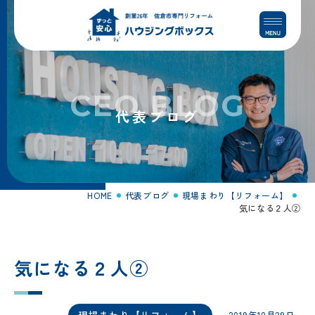
コ
ナ
ン
ビ
テ
ゲ
ン
ー
ツ
シ
へ
ョ
CEO BLOG
ス
ン
代表ブログ
キ
に
ッ
移
プ
動
HOME
代表ブログ
現場まわり【リフォーム】
気になる２人②
気になる２人②
現場まわり【リフォーム】