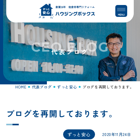
コ
ナ
ン
ビ
テ
ゲ
ン
ー
ツ
シ
へ
ョ
CEO BLOG
ス
ン
代表ブログ
キ
に
ッ
移
プ
動
HOME
代表ブログ
ずっと安心
ブログを再開しております。
ブログを再開しております。
ずっと安心
2020年11月24日