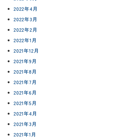
について
お客様の
バスルー
2022年4月
ム
声
リフォー
来
2022年3月
ムの流れ
洗面化粧
店
NEWS＆
台
2022年2月
予
ブログ
保証/
約
アフター
2022年1月
トイレ
フォロー
社長ブロ
2021年12月
外壁・屋
グ
支払い方
根塗装
メ
2021年9月
法
ー
2021年8月
について
LDK リフ
『ずっと
ル
ォーム
安心』通
2021年7月
で
Q&A
信
相
増改築・
2021年6月
談
減築・
会社情報
2021年5月
リノベー
コラム
ション
2021年4月
会社概要
イ
修繕・小
2021年3月
ベ
スタッフ
工事
紹介
ン
2021年1月