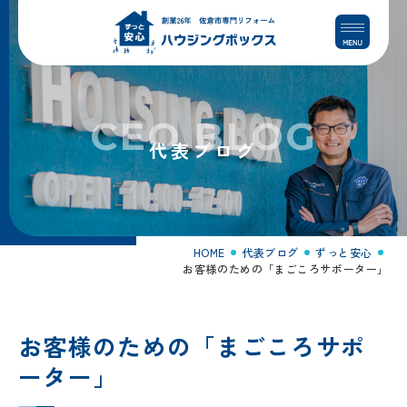
コ
ナ
ン
ビ
テ
ゲ
ン
ー
ツ
シ
へ
ョ
CEO BLOG
ス
ン
代表ブログ
キ
に
ッ
移
プ
動
HOME
代表ブログ
ずっと安心
お客様のための「まごころサポーター」
お客様のための「まごころサポ
ーター」