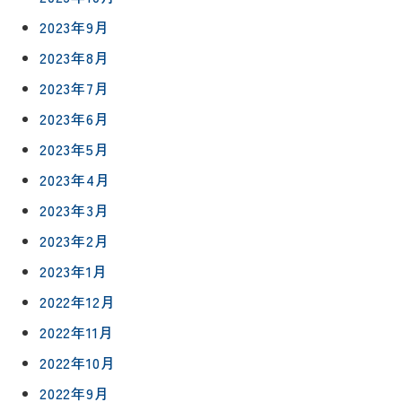
施工事例
予
グボック
キッチン
2023年9月
ス
約
について
お客様の
バスルー
2023年8月
ム
声
リフォー
2023年7月
来
ムの流れ
洗面化粧
店
2023年6月
NEWS＆
台
予
ブログ
保証/
2023年5月
約
アフター
トイレ
2023年4月
フォロー
社長ブロ
外壁・屋
2023年3月
グ
支払い方
根塗装
メ
法
2023年2月
ー
について
LDK リフ
『ずっと
ル
2023年1月
ォーム
安心』通
で
Q&A
2022年12月
信
相
増改築・
談
減築・
2022年11月
会社情報
リノベー
コラム
2022年10月
ション
会社概要
イ
2022年9月