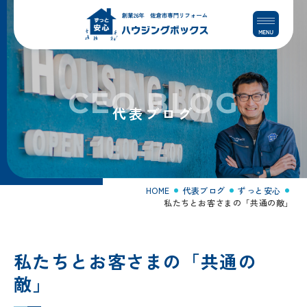
コ
ナ
ン
ビ
テ
ゲ
ン
ー
ツ
シ
へ
ョ
CEO BLOG
ス
ン
代表ブログ
キ
に
ッ
移
プ
動
HOME
代表ブログ
ずっと安心
私たちとお客さまの「共通の敵」
私たちとお客さまの「共通の
敵」