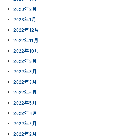
2023年2月
リフォー
イベント
私たちに
相
2023年1月
ムメニュ
情報
ついて
談
ー
2022年12月
会
ハウジン
施工事例
予
グボック
2022年11月
キッチン
ス
約
2022年10月
について
お客様の
バスルー
ム
声
2022年9月
リフォー
来
2022年8月
ムの流れ
洗面化粧
店
NEWS＆
台
2022年7月
予
ブログ
保証/
約
アフター
トイレ
2022年6月
フォロー
社長ブロ
2022年5月
外壁・屋
グ
支払い方
根塗装
メ
2022年4月
法
ー
について
LDK リフ
2022年3月
『ずっと
ル
ォーム
安心』通
で
2022年2月
Q&A