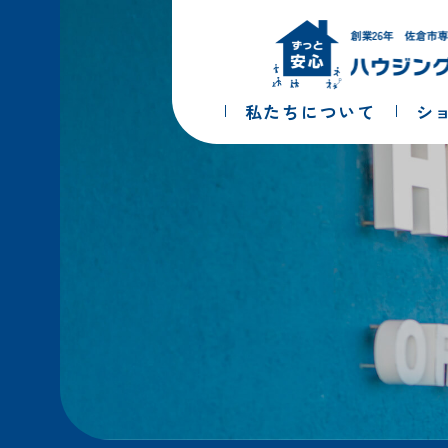
コ
ナ
ン
ビ
テ
ゲ
ン
ー
ツ
シ
私たちについて
シ
へ
ョ
ス
ン
キ
に
ッ
移
プ
動