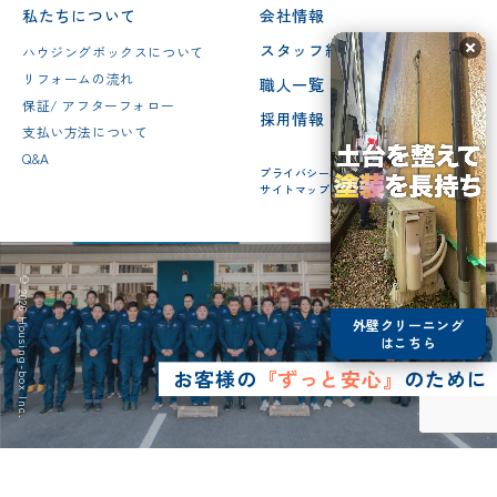
私たちについて
会社情報
スタッフ紹介
ハウジングボックスについて
リフォームの流れ
職人一覧
保証/ アフターフォロー
採用情報
支払い方法について
Q&A
プライバシーポリシー
サイトマップ
© 2026 Housing-box Inc.
外壁クリーニング
はこちら
お客様の
『ずっと安心』
のために