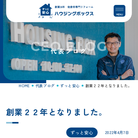
コ
ナ
ン
ビ
テ
ゲ
ン
ー
ツ
シ
へ
ョ
CEO BLOG
ス
ン
代表ブログ
キ
に
ッ
移
プ
動
HOME
代表ブログ
ずっと安心
創業２２年となりました。
創業２２年となりました。
ずっと安心
2022年4月7日