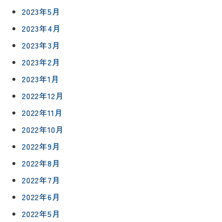
ム
声
2023年5月
リフォー
来
ムの流れ
洗面化粧
2023年4月
店
NEWS＆
台
予
ブログ
保証/
2023年3月
約
アフター
トイレ
2023年2月
フォロー
社長ブロ
外壁・屋
2023年1月
グ
支払い方
根塗装
メ
2022年12月
法
ー
について
LDK リフ
『ずっと
ル
2022年11月
ォーム
安心』通
で
Q&A
2022年10月
信
相
増改築・
2022年9月
談
減築・
会社情報
リノベー
コラム
2022年8月
ション
会社概要
2022年7月
イ
修繕・小
ベ
スタッフ
2022年6月
工事
紹介
ン
2022年5月
ト