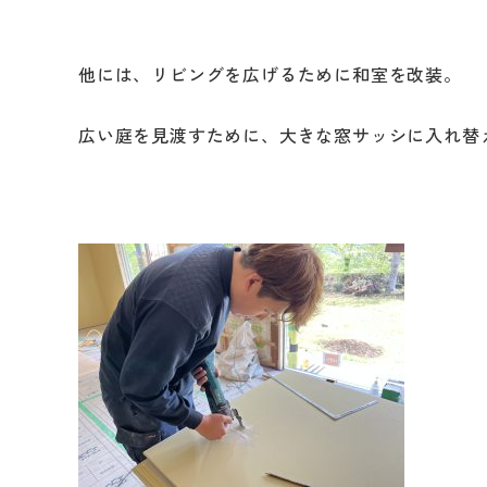
他には、リビングを広げるために和室を改装。
広い庭を見渡すために、大きな窓サッシに入れ替
リフォームメニュ
キッチン
バスルーム
洗面化粧台
トイレ
外壁・屋根塗装
LDK リフォーム
増改築・減築・
リノ