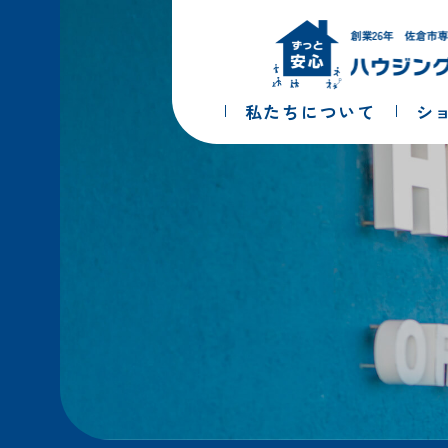
コ
ナ
ン
ビ
テ
ゲ
ン
ー
ツ
シ
私たちについて
シ
へ
ョ
ス
ン
キ
に
ッ
移
プ
動