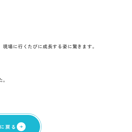
コラム
スタッ
職人一
採用情
、現場に行くたびに成長する姿に驚きます。
た。
に戻る