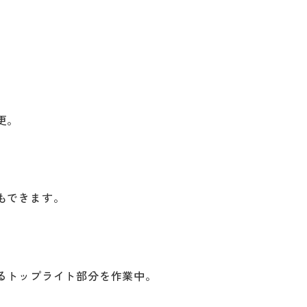
更。
もできます。
るトップライト部分を作業中。