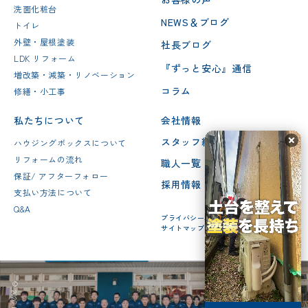
洗面化粧台
NEWS＆ブログ
トイレ
外壁・屋根塗装
社長ブログ
LDK リフォーム
『ずっと安心』通信
増改築・減築・リノベーション
コラム
修繕・小工事
私たちについて
会社情報
スタッフ紹介
ハウジングボックスについて
リフォームの流れ
職人一覧
保証/ アフターフォロー
採用情報
支払い方法について
Q&A
プライバシーポリシー
サイトマップ