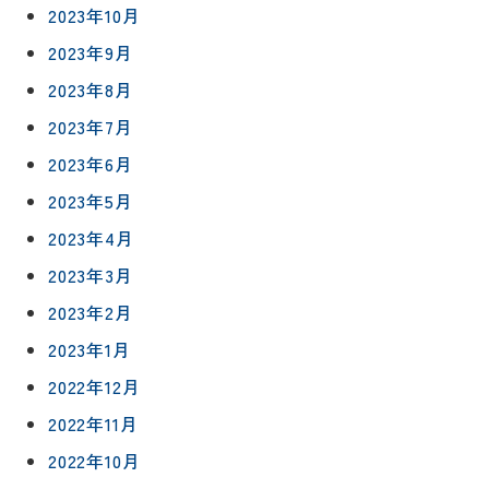
ハウジン
施工事例
2023年10月
予
グボック
キッチン
ス
約
2023年9月
について
お客様の
バスルー
2023年8月
ム
声
リフォー
来
2023年7月
ムの流れ
洗面化粧
店
NEWS＆
2023年6月
台
予
ブログ
保証/
2023年5月
約
アフター
トイレ
フォロー
2023年4月
社長ブロ
外壁・屋
グ
支払い方
2023年3月
根塗装
メ
法
ー
2023年2月
について
LDK リフ
『ずっと
ル
ォーム
2023年1月
安心』通
で
Q&A
信
相
2022年12月
増改築・
談
減築・
会社情報
2022年11月
リノベー
コラム
ション
2022年10月
会社概要
イ