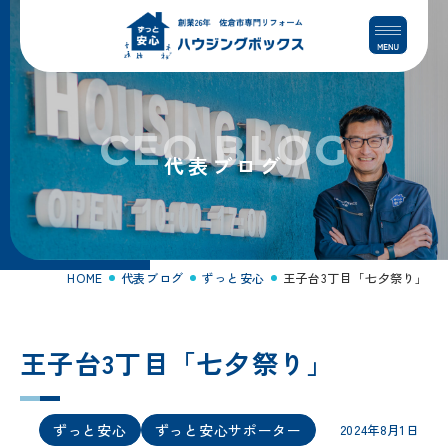
コ
ナ
ン
ビ
テ
ゲ
ン
ー
ツ
シ
へ
ョ
CEO BLOG
ス
ン
代表ブログ
キ
に
ッ
移
プ
動
HOME
代表ブログ
ずっと安心
王子台3丁目「七夕祭り」
王子台3丁目「七夕祭り」
ずっと安心
ずっと安心サポーター
2024年8月1日