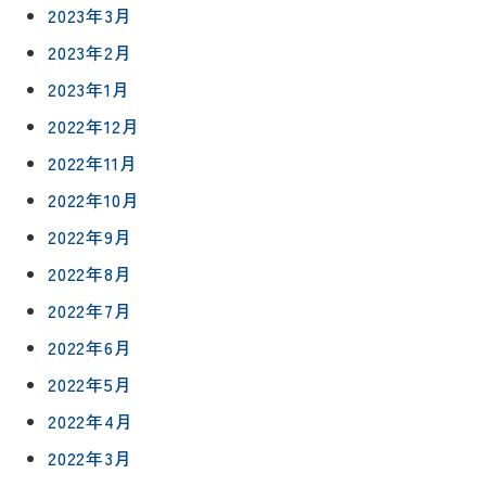
2023年3月
2023年2月
リフォー
イベント
私たちに
相
ムメニュ
情報
ついて
2023年1月
談
ー
会
2022年12月
ハウジン
施工事例
予
グボック
キッチン
2022年11月
ス
約
について
お客様の
バスルー
2022年10月
ム
声
2022年9月
リフォー
来
ムの流れ
洗面化粧
2022年8月
店
NEWS＆
台
予
ブログ
保証/
2022年7月
約
アフター
トイレ
2022年6月
フォロー
社長ブロ
外壁・屋
2022年5月
グ
支払い方
根塗装
メ
法
2022年4月
ー
について
LDK リフ
『ずっと
ル
2022年3月
ォーム
安心』通
で
Q&A