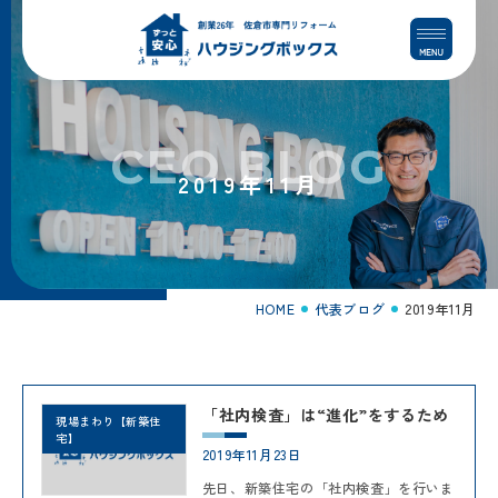
コ
ナ
ン
ビ
テ
ゲ
ン
ー
ツ
シ
へ
ョ
CEO BLOG
ス
ン
2019年11月
キ
に
ッ
移
プ
動
HOME
代表ブログ
2019年11月
「社内検査」は“進化”をするため
現場まわり【新築住
宅】
2019年11月23日
先日、新築住宅の「社内検査」を行いま