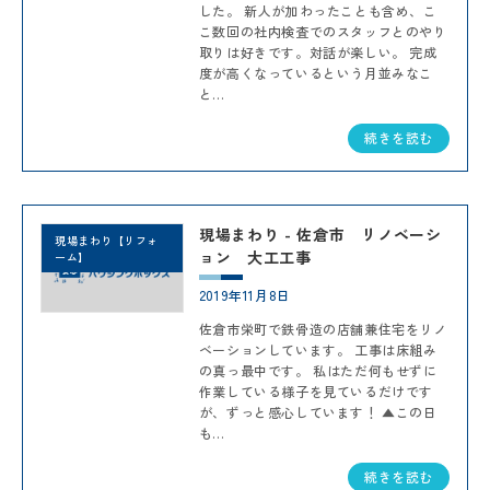
した。 新人が加わったことも含め、こ
こ数回の社内検査でのスタッフとのやり
取りは好きです。対話が楽しい。 完成
度が高くなっているという月並みなこ
と...
続きを読む
現場まわり - 佐倉市 リノベーシ
現場まわり【リフォ
ョン 大工工事
ーム】
2019年11月8日
佐倉市栄町で鉄骨造の店舗兼住宅をリノ
ベーションしています。 工事は床組み
の真っ最中です。 私はただ何もせずに
作業している様子を見ているだけです
が、ずっと感心しています！ ▲この日
も...
続きを読む