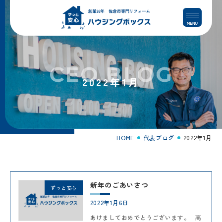
コ
ナ
ン
ビ
テ
ゲ
ン
ー
ツ
シ
へ
ョ
CEO BLOG
ス
ン
2022年1月
キ
に
ッ
移
プ
動
HOME
代表ブログ
2022年1月
新年のごあいさつ
ずっと安心
2022年1月6日
あけましておめでとうございます。 高