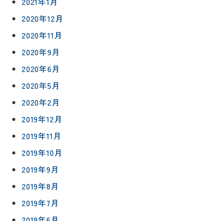
2021年1月
ス
約
について
お客様の
バスルー
2020年12月
ム
声
リフォー
2020年11月
来
ムの流れ
洗面化粧
店
2020年9月
NEWS＆
台
予
ブログ
保証/
2020年6月
約
アフター
トイレ
フォロー
2020年5月
社長ブロ
外壁・屋
2020年2月
グ
支払い方
根塗装
メ
法
ー
2019年12月
について
LDK リフ
『ずっと
ル
2019年11月
ォーム
安心』通
で
Q&A
2019年10月
信
相
増改築・
談
減築・
2019年9月
会社情報
リノベー
コラム
2019年8月
ション
会社概要
イ
2019年7月
修繕・小
ベ
スタッフ
工事
2019年6月