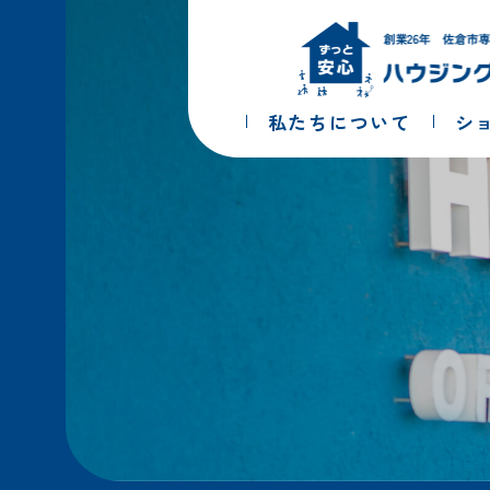
コ
ナ
ン
ビ
テ
ゲ
ン
ー
ツ
シ
私たちについて
シ
へ
ョ
ス
ン
キ
に
ッ
移
プ
動