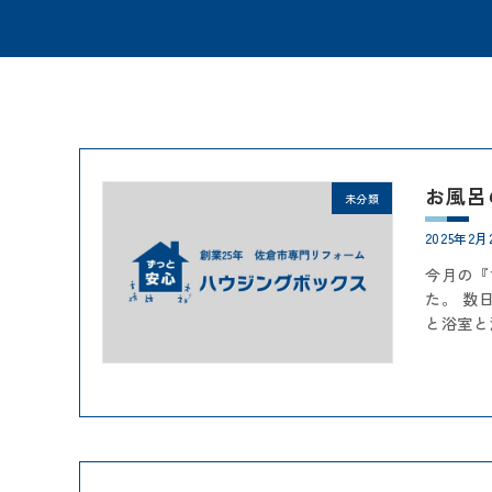
お風呂
未分類
2025年2月
今月の『
た。 数
と浴室と