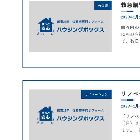
救急講
未分類
2025年2月
前々回の
にAED
て、数日
リノベ
リノベーション
2025年2月
「リノベ
（日）２
ます。 