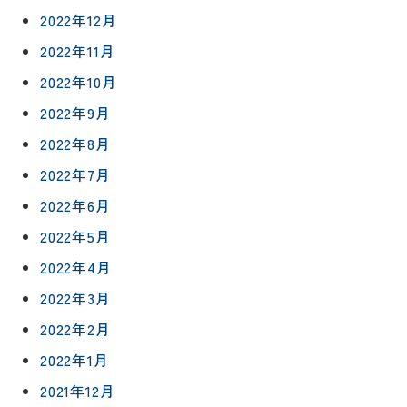
リフォー
イベント
私たちに
相
2022年12月
ムメニュ
情報
ついて
談
ー
2022年11月
会
ハウジン
施工事例
2022年10月
予
グボック
キッチン
ス
約
2022年9月
について
お客様の
バスルー
2022年8月
ム
声
リフォー
来
2022年7月
ムの流れ
洗面化粧
店
NEWS＆
台
2022年6月
予
ブログ
保証/
約
アフター
2022年5月
トイレ
フォロー
社長ブロ
2022年4月
外壁・屋
グ
支払い方
根塗装
メ
2022年3月
法
ー
2022年2月
について
LDK リフ
『ずっと
ル
ォーム
安心』通
2022年1月
で
Q&A
信
相
増改築・
2021年12月
談
減築・