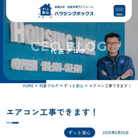
コ
ナ
ン
ビ
テ
ゲ
ン
ー
ツ
シ
へ
ョ
CEO BLOG
ス
ン
代表ブログ
キ
に
ッ
移
プ
動
HOME
代表ブログ
ずっと安心
エアコン工事できます！
エアコン工事できます！
ずっと安心
2026年6月26日