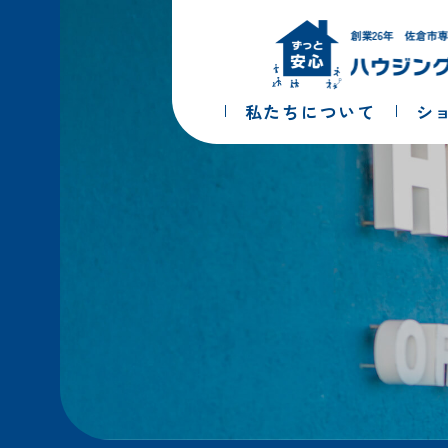
コ
ナ
ン
ビ
テ
ゲ
ン
ー
ツ
シ
私たちについて
シ
へ
ョ
ス
ン
キ
に
ッ
移
プ
動