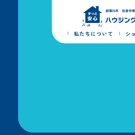
コ
ナ
ン
ビ
テ
ゲ
ン
ー
ツ
シ
私たちについて
シ
へ
ョ
ス
ン
キ
に
ッ
移
プ
動