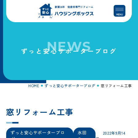
コ
ナ
ン
ビ
テ
ゲ
ン
ー
ツ
シ
へ
ョ
NEWS
ス
ン
ずっと安心サポーターブログ
キ
に
ッ
移
プ
動
HOME
ずっと安心サポーターブログ
窓リフォーム工事
窓リフォーム工事
ずっと安心サポーターブロ
水回
2022年9月14