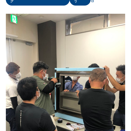
グ
り
日