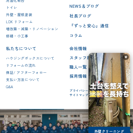
洗面化粧台
NEWS＆ブログ
トイレ
外壁・屋根塗装
社長ブログ
LDK リフォーム
『ずっと安心』通信
増改築・減築・リノベーション
コラム
修繕・小工事
私たちについて
会社情報
スタッフ紹介
ハウジングボックスについて
リフォームの流れ
職人一覧
保証/ アフターフォロー
採用情報
支払い方法について
Q&A
プライバシーポリシー
サイトマップ
外壁クリーニング