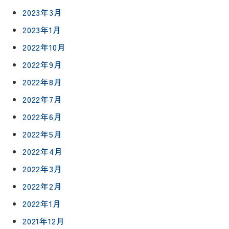
社長ブロ
外壁・屋
2023年3月
グ
支払い方
根塗装
メ
2023年1月
法
ー
について
LDK リフ
『ずっと
2022年10月
ル
ォーム
安心』通
で
Q&A
2022年9月
信
相
増改築・
2022年8月
談
減築・
会社情報
リノベー
コラム
2022年7月
ション
会社概要
2022年6月
イ
修繕・小
ベ
スタッフ
2022年5月
工事
紹介
ン
2022年4月
ト
職人一覧
2022年3月
予
約
2022年2月
採用情報
2022年1月
0120-
2021年12月
75-