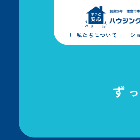
コ
ナ
ン
ビ
テ
ゲ
ン
ー
ツ
シ
私たちについて
シ
へ
ョ
ス
ン
キ
に
ッ
移
プ
動
ず