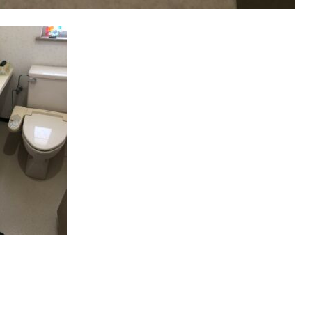
ー
イベント情報
私たち
ハウジ
施工事例
リフォ
お客様の声
保証/
NEWS＆ブログ
支払い
Q&A
社長ブログ
会社情
『ずっと安心』通信
ベーション
会社概