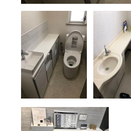
リフォームメニュ
キッチン
バスルーム
洗面化粧台
トイレ
外壁・屋根塗装
LDK リフォーム
増改築・減築・
リノ