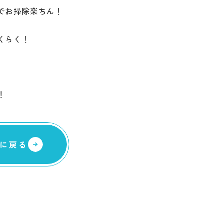
でお掃除楽ちん！
くらく！
！
に戻る