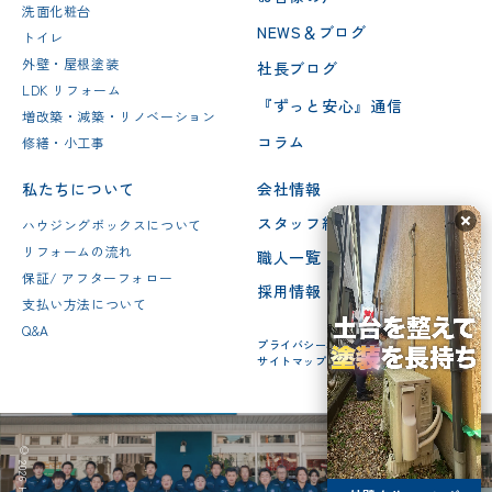
洗面化粧台
NEWS＆ブログ
トイレ
外壁・屋根塗装
社長ブログ
LDK リフォーム
『ずっと安心』通信
増改築・減築・リノベーション
コラム
修繕・小工事
私たちについて
会社情報
スタッフ紹介
ハウジングボックスについて
リフォームの流れ
職人一覧
保証/ アフターフォロー
採用情報
支払い方法について
Q&A
プライバシーポリシー
サイトマップ