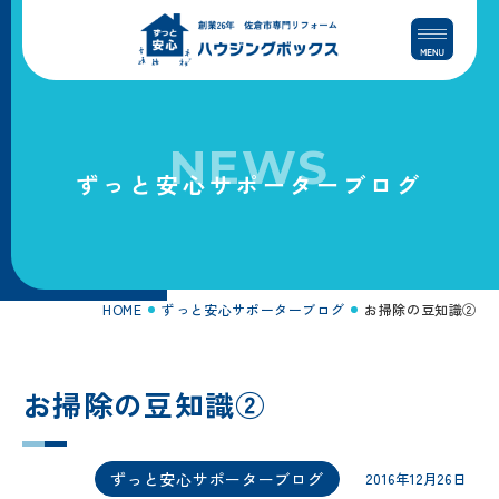
コ
ナ
ン
ビ
テ
ゲ
ン
ー
ツ
シ
へ
ョ
NEWS
ス
ン
ずっと安心サポーターブログ
キ
に
ッ
移
プ
動
HOME
ずっと安心サポーターブログ
お掃除の豆知識②
お掃除の豆知識②
ずっと安心サポーターブログ
2016年12月26日