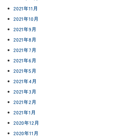
フォロー
2021年11月
社長ブロ
外壁・屋
グ
支払い方
2021年10月
根塗装
メ
法
ー
2021年9月
について
LDK リフ
『ずっと
ル
ォーム
2021年8月
安心』通
で
Q&A
信
相
2021年7月
増改築・
談
減築・
会社情報
2021年6月
リノベー
コラム
ション
2021年5月
会社概要
イ
2021年4月
修繕・小
ベ
スタッフ
工事
2021年3月
紹介
ン
ト
2021年2月
職人一覧
予
2021年1月
約
採用情報
2020年12月
2020年11月
0120-