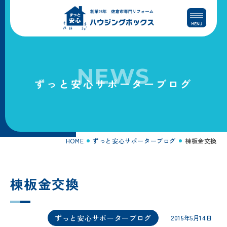
コ
ナ
ン
ビ
テ
ゲ
ン
ー
ツ
シ
へ
ョ
NEWS
ス
ン
ずっと安心サポーターブログ
キ
に
ッ
移
プ
動
HOME
ずっと安心サポーターブログ
棟板金交換
棟板金交換
ずっと安心サポーターブログ
2015年5月14日