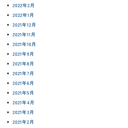
2022年2月
リフォー
イベント
私たちに
相
ムメニュ
情報
ついて
2022年1月
談
ー
会
2021年12月
ハウジン
施工事例
予
グボック
キッチン
2021年11月
ス
約
について
お客様の
バスルー
2021年10月
ム
声
2021年9月
リフォー
来
ムの流れ
洗面化粧
2021年8月
店
NEWS＆
台
予
ブログ
保証/
2021年7月
約
アフター
トイレ
2021年6月
フォロー
社長ブロ
外壁・屋
2021年5月
グ
支払い方
根塗装
メ
法
2021年4月
ー
について
LDK リフ
『ずっと
ル
2021年3月
ォーム
安心』通
で
Q&A
2021年2月
信
相
増改築・