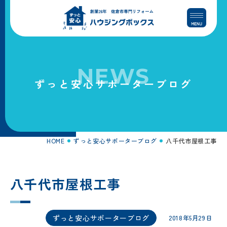
コ
ナ
ン
ビ
テ
ゲ
ン
ー
ツ
シ
へ
ョ
NEWS
ス
ン
ずっと安心サポーターブログ
キ
に
ッ
移
プ
動
HOME
ずっと安心サポーターブログ
八千代市屋根工事
八千代市屋根工事
ずっと安心サポーターブログ
2018年5月29日