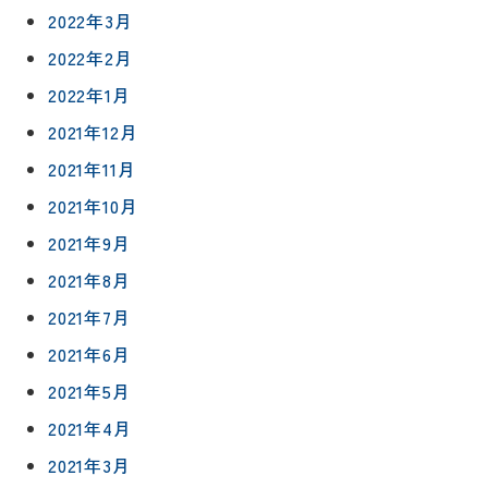
店
NEWS＆
2022年3月
台
予
ブログ
保証/
2022年2月
約
アフター
トイレ
フォロー
2022年1月
社長ブロ
外壁・屋
グ
2021年12月
支払い方
根塗装
メ
法
ー
2021年11月
について
LDK リフ
『ずっと
ル
ォーム
2021年10月
安心』通
で
Q&A
信
相
2021年9月
増改築・
談
減築・
会社情報
2021年8月
リノベー
コラム
ション
2021年7月
会社概要
イ
2021年6月
修繕・小
ベ
スタッフ
工事
2021年5月
紹介
ン
ト
2021年4月
職人一覧
予
2021年3月
約
採用情報