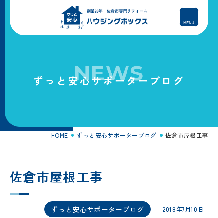
コ
ナ
ン
ビ
テ
ゲ
ン
ー
ツ
シ
へ
ョ
NEWS
ス
ン
ずっと安心サポーターブログ
キ
に
ッ
移
プ
動
HOME
ずっと安心サポーターブログ
佐倉市屋根工事
佐倉市屋根工事
ずっと安心サポーターブログ
2018年7月10日