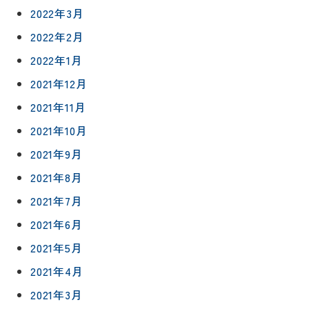
店
NEWS＆
2022年3月
台
予
ブログ
保証/
2022年2月
約
アフター
トイレ
フォロー
2022年1月
社長ブロ
外壁・屋
グ
2021年12月
支払い方
根塗装
メ
法
ー
2021年11月
について
LDK リフ
『ずっと
ル
ォーム
2021年10月
安心』通
で
Q&A
信
相
2021年9月
増改築・
談
減築・
会社情報
2021年8月
リノベー
コラム
ション
2021年7月
会社概要
イ
2021年6月
修繕・小
ベ
スタッフ
工事
2021年5月
紹介
ン
ト
2021年4月
職人一覧
予
2021年3月
約
採用情報