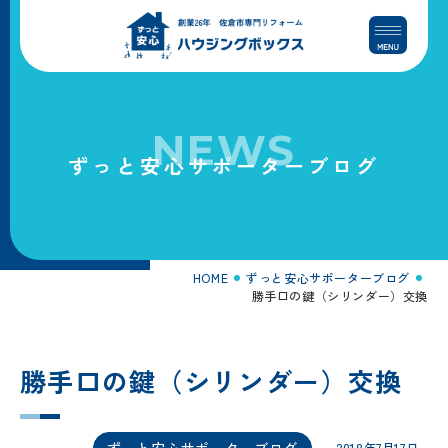
コ
ナ
ン
ビ
テ
ゲ
ン
ー
ツ
シ
へ
ョ
NEWS
ス
ン
ずっと安心サポーターブログ
キ
に
ッ
移
プ
動
HOME
ずっと安心サポーターブログ
勝手口の鍵（シリンダー）交換
勝手口の鍵（シリンダー）交換
ずっと安心サポーターブログ