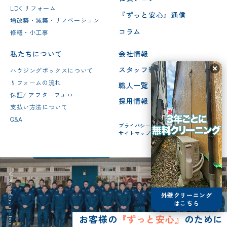
LDK リフォーム
『ずっと安心』通信
増改築・減築・リノベーション
コラム
修繕・小工事
私たちについて
会社情報
スタッフ紹介
ハウジングボックスについて
リフォームの流れ
職人一覧
保証/ アフターフォロー
採用情報
支払い方法について
Q&A
プライバシーポリシー
サイトマップ
© 2026 Housing-box Inc.
外壁クリーニング
はこちら
お客様の
『ずっと安心』
のために