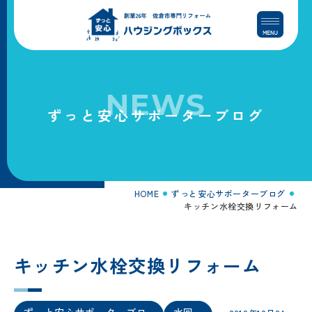
コ
ナ
ン
ビ
テ
ゲ
ン
ー
ツ
シ
へ
ョ
NEWS
ス
ン
ずっと安心サポーターブログ
キ
に
ッ
移
プ
動
HOME
ずっと安心サポーターブログ
キッチン水栓交換リフォーム
キッチン水栓交換リフォーム
ずっと安心サポーターブロ
水回