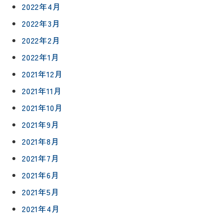
2022年4月
2022年3月
リフォー
イベント
私たちに
相
ムメニュ
情報
ついて
2022年2月
談
ー
会
2022年1月
ハウジン
施工事例
予
グボック
キッチン
2021年12月
ス
約
について
お客様の
バスルー
2021年11月
ム
声
2021年10月
リフォー
来
ムの流れ
洗面化粧
2021年9月
店
NEWS＆
台
予
ブログ
保証/
2021年8月
約
アフター
トイレ
2021年7月
フォロー
社長ブロ
外壁・屋
2021年6月
グ
支払い方
根塗装
メ
法
2021年5月
ー
について
LDK リフ
『ずっと
ル
2021年4月
ォーム
安心』通
で
Q&A